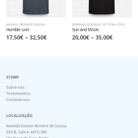
ANIMAIS
,
DESENHOS
,
REGGAE
DESENHOS
,
ECOLOGIA
,
TIKI TRIBAL STYLE
Humble Lion
Sun and Moon
17,50
€
–
32,50
€
20,00
€
–
35,00
€
STAMP
Sobre nós
Testemunhos
Contacte-nos
LOCALIZAÇÃO
Avenida Doutor Moreira de Sousa,
593-B, Sala 4, 4415-383
Vila Nova de Gaia, Porto