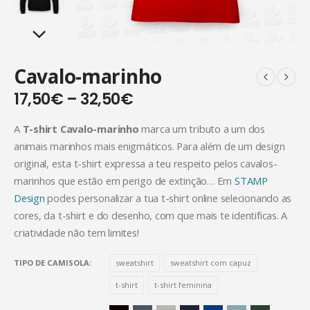
Cavalo-marinho
17,50
€
–
32,50
€
A
T-shirt Cavalo-marinho
marca um tributo a um dos
animais marinhos mais enigmáticos. Para além de um design
original, esta t-shirt expressa a teu respeito pelos cavalos-
marinhos que estão em perigo de extinção… Em
STAMP
Design
podes personalizar a tua t-shirt online selecionando as
cores, da t-shirt e do desenho, com que mais te identificas. A
criatividade não tem limites!
TIPO DE CAMISOLA
sweatshirt
sweatshirt com capuz
t-shirt
t-shirt feminina