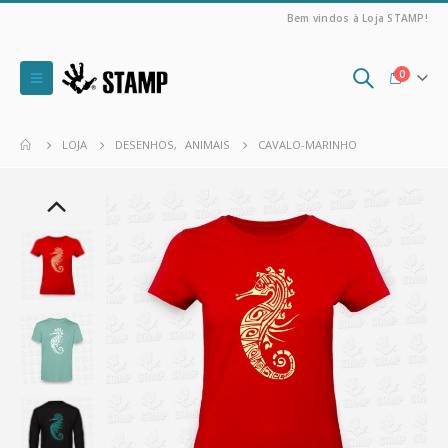
Bem vindos à Loja STAMP!
0
LOJA
DESENHOS
,
ANIMAIS
CAVALO-MARINHO