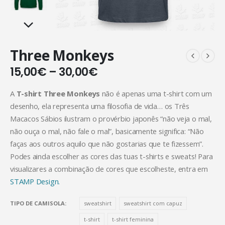
Three Monkeys
15,00
€
–
30,00
€
A
T-shirt Three Monkeys
não é apenas uma t-shirt com um
desenho, ela representa uma filosofia de vida… os Três
Macacos Sábios ilustram o provérbio japonês “não veja o mal,
não ouça o mal, não fale o mal”, basicamente significa: “Não
faças aos outros aquilo que não gostarias que te fizessem”.
Podes ainda escolher as cores das tuas t-shirts e sweats! Para
visualizares a combinação de cores que escolheste, entra em
STAMP Design.
TIPO DE CAMISOLA
sweatshirt
sweatshirt com capuz
t-shirt
t-shirt feminina