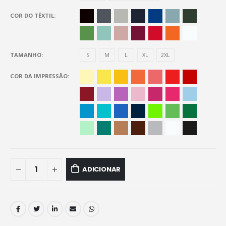
COR DO TÊXTIL
TAMANHO
S
M
L
XL
2XL
COR DA IMPRESSÃO
ADICIONAR