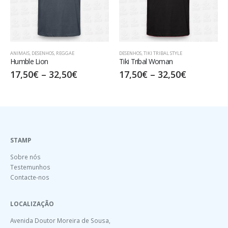
OS
,
REGGAE
DESENHOS
,
TIKI TRIBAL STYLE
DESENHOS
,
TIKI TRIBA
Tiki Tribal Woman
Tiki Tribal Squar
–
32,50
€
17,50
€
–
32,50
€
17,50
€
–
32
STAMP
Sobre nós
Testemunhos
Contacte-nos
LOCALIZAÇÃO
Avenida Doutor Moreira de Sousa,