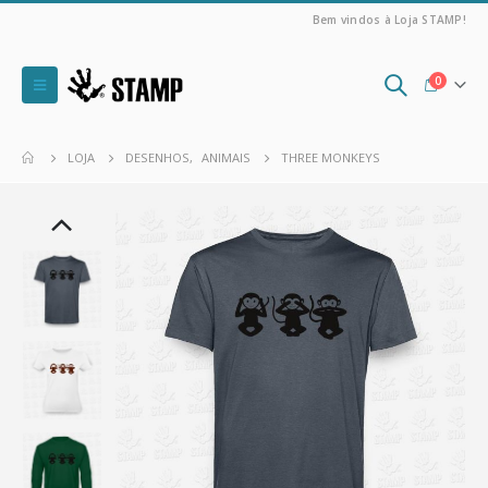
Bem vindos à Loja STAMP!
0
LOJA
DESENHOS
,
ANIMAIS
THREE MONKEYS