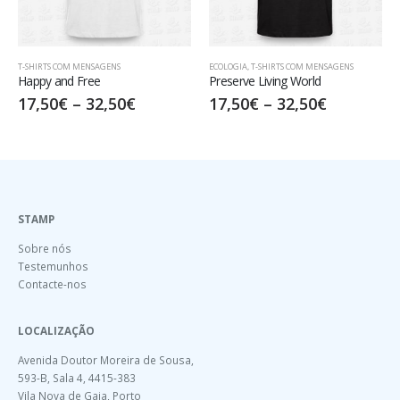
T-SHIRTS COM MENSAGENS
ECOLOGIA
,
T-SHIRTS COM MENSAGENS
Happy and Free
Preserve Living World
17,50
€
–
32,50
€
17,50
€
–
32,50
€
STAMP
Sobre nós
Testemunhos
Contacte-nos
LOCALIZAÇÃO
Avenida Doutor Moreira de Sousa,
593-B, Sala 4, 4415-383
Vila Nova de Gaia, Porto