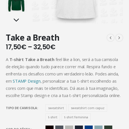
Take a Breath
17,50
€
–
32,50
€
A
T-shirt Take a Breath
feel like a lion, será a tua camisola
de eleição quando tudo parece correr mal. Respira fundo e
enfrenta os desafios como um verdadeiro leão. Podes ainda,
em
STAMP Design
, personalizar a tua t-shirt escolhendo as
cores com que mais te identificas. Dá asas à tua imaginação,
escolhe Stamp design e cria a tua t-shirt personalizada online.
TIPO DE CAMISOLA
sweatshirt
sweatshirt com capuz
t-shirt
t-shirt feminina