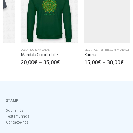
DESENHOS
,
MANDALAS
DESENHOS
,
T-SHIRTS COM MENSAGENS
Mandala Colorful Life
Karma
20,00
€
–
35,00
€
15,00
€
–
30,00
€
STAMP
Sobre nós
Testemunhos
Contacte-nos