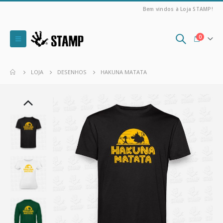
Bem vindos à Loja STAMP!
0
LOJA
DESENHOS
HAKUNA MATATA