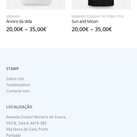
SENHOS
DESENHOS
,
ECOLOGIA
,
TIKI TRIBAL STYLE
DESEN
vore da Vida
Sun and Moon
Paint
0,00
€
–
35,00
€
20,00
€
–
35,00
€
17,
STAMP
Sobre nós
Testemunhos
Contacte-nos
LOCALIZAÇÃO
Avenida Doutor Moreira de Sousa,
593-B, Sala 4, 4415-383
Vila Nova de Gaia, Porto
Portugal