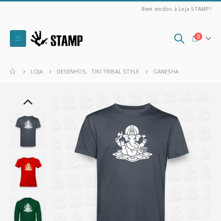
Bem vindos à Loja STAMP!
0
LOJA
DESENHOS
,
TIKI TRIBAL STYLE
GANESHA