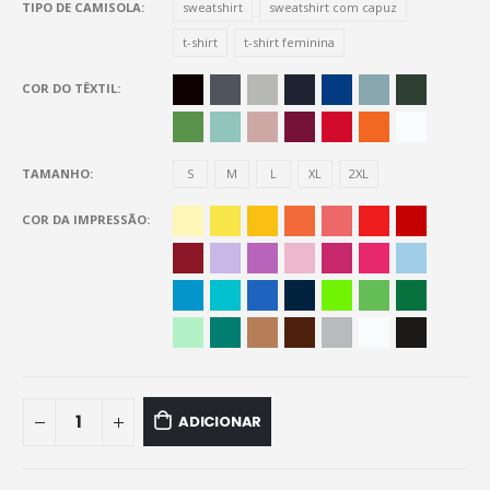
TIPO DE CAMISOLA
sweatshirt
sweatshirt com capuz
t-shirt
t-shirt feminina
COR DO TÊXTIL
TAMANHO
S
M
L
XL
2XL
COR DA IMPRESSÃO
ADICIONAR