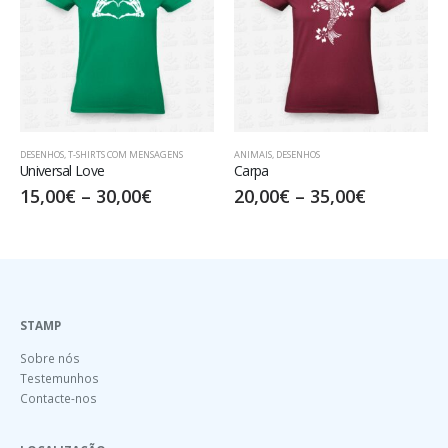
DESENHOS
,
T-SHIRTS COM MENSAGENS
ANIMAIS
,
DESENHOS
Universal Love
Carpa
15,00
€
–
30,00
€
20,00
€
–
35,00
€
STAMP
Sobre nós
Testemunhos
Contacte-nos