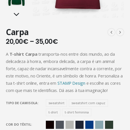
Carpa
20,00
€
–
35,00
€
A
T-shirt Carpa
transporta-nos entre dois mundo, ao da
delicadeza à honra, embora delicada, a carpa é um animal
forte, capaz de nadar incansavelmente contra a corrente, por
este motivo, no Oriente, é um símbolo de honra. Personaliza a
tua t-shirt online, entra em
STAMP Design
e escolhe as cores
com que mais te identificas. Dá asas à tua imaginação!
TIPO DE CAMISOLA
sweatshirt
sweatshirt com capuz
t-shirt
t-shirt feminina
COR DO TÊXTIL