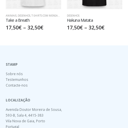
OS
,
T-SHIRTS COM MENSAGENS
DESENHOS
ANIMAIS
,
DESENHOS
th
Hakuna Matata
GOOD LIFE
–
32,50
€
17,50
€
–
32,50
€
17,50
€
–
32
STAMP
Sobre nós
Testemunhos
Contacte-nos
LOCALIZAÇÃO
Avenida Doutor Moreira de Sousa,
593-B, Sala 4, 4415-383
Vila Nova de Gaia, Porto
Portugal