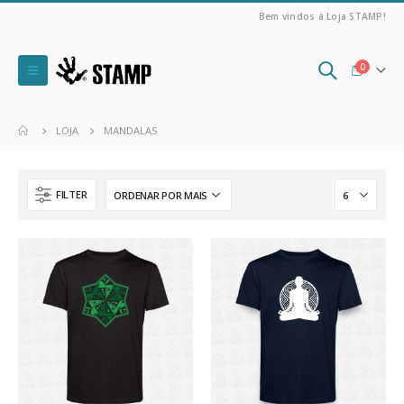
Bem vindos à Loja STAMP!
0
LOJA
MANDALAS
FILTER