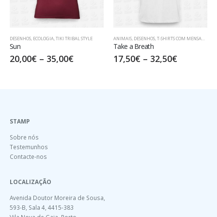
DESENHOS
,
ECOLOGIA
,
TIKI TRIBAL STYLE
ANIMAIS
,
DESENHOS
,
T-SHIRTS COM MENSAGENS
Sun
Take a Breath
20,00
€
–
35,00
€
17,50
€
–
32,50
€
STAMP
Sobre nós
Testemunhos
Contacte-nos
LOCALIZAÇÃO
Avenida Doutor Moreira de Sousa,
593-B, Sala 4, 4415-383
Vila Nova de Gaia, Porto