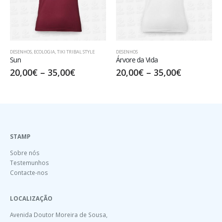
DESENHOS
DESENHOS
,
TIKI TRIBAL STYLE
Árvore da Vida
Tiki Tribal Square
20,00
€
–
35,00
€
17,50
€
–
32,50
€
STAMP
Sobre nós
Testemunhos
Contacte-nos
LOCALIZAÇÃO
Avenida Doutor Moreira de Sousa,