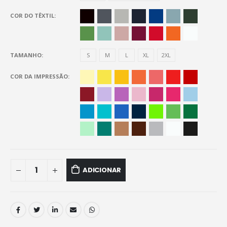
COR DO TÊXTIL
TAMANHO
S
M
L
XL
2XL
COR DA IMPRESSÃO
ADICIONAR