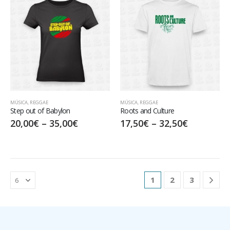
MÚSICA
,
REGGAE
MÚSICA
,
REGGAE
Step out of Babylon
Roots and Culture
20,00
€
–
35,00
€
17,50
€
–
32,50
€
1
2
3