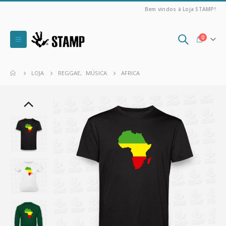
Bem vindos à Loja STAMP!
0
LOJA
REGGAE
,
MÚSICA
AFRICA