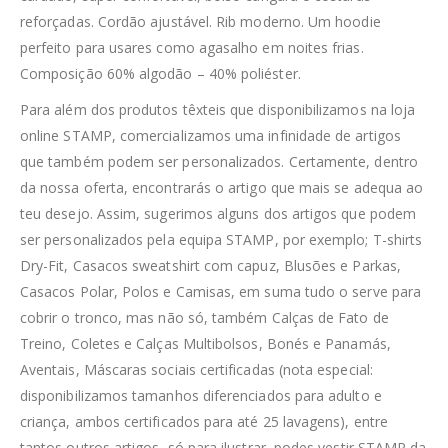
reforçadas. Cordão ajustável. Rib moderno. Um hoodie
perfeito para usares como agasalho em noites frias.
Composição 60% algodão – 40% poliéster.
Para além dos produtos têxteis que disponibilizamos na loja
online STAMP, comercializamos uma infinidade de artigos
que também podem ser personalizados. Certamente, dentro
da nossa oferta, encontrarás o artigo que mais se adequa ao
teu desejo. Assim, sugerimos alguns dos artigos que podem
ser personalizados pela equipa STAMP, por exemplo; T-shirts
Dry-Fit, Casacos sweatshirt com capuz, Blusões e Parkas,
Casacos Polar, Polos e Camisas, em suma tudo o serve para
cobrir o tronco, mas não só, também Calças de Fato de
Treino, Coletes e Calças Multibolsos, Bonés e Panamás,
Aventais, Máscaras sociais certificadas (nota especial:
disponibilizamos tamanhos diferenciados para adulto e
criança, ambos certificados para até 25 lavagens), entre
tantos outros artigos, só para ilustrar, podes vestir STAMP da