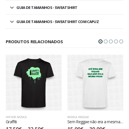
GUIA DE TAMANHOS - SWEATSHIRT
GUIA DE TAMANHOS - SWEATSHIRT COM CAPUZ
PRODUTOS RELACIONADOS
MÚSICA
MÚSICA
,
REGGAE
ANIMAIS
,
DES
Sem Reggae não era a mesma coisa!
Humble Li
0
€
–
32,50
€
15,00
€
–
30,00
€
17,50
€