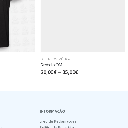
DESENHOS
,
MÚSICA
Símbolo OM
20,00
€
–
35,00
€
INFORMAÇÃO
Livro de Reclamações
as
Política de Privacidade