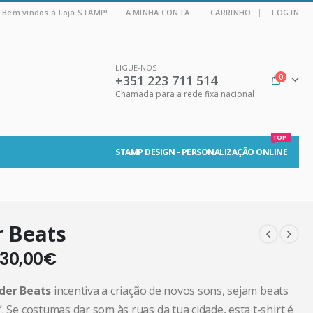
|
Bem vindos à Loja STAMP!
A MINHA CONTA
CARRINHO
LOG IN
LIGUE-NOS
+351 223 711 514
0
Chamada para a rede fixa nacional
TOP
STAMP DESIGN - PERSONALIZAÇÃO ONLINE
 Beats
30,00
€
der Beats
incentiva a criação de novos sons, sejam beats
. Se costumas dar som às ruas da tua cidade, esta t-shirt é