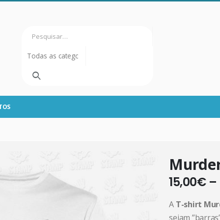
TOS
Murder
15,00
€
–
A
T-shirt Mur
sejam ”barras”