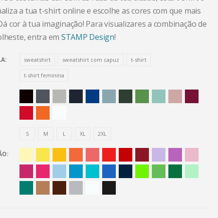
naliza a tua t-shirt online e escolhe as cores com que mais
. Dá cor à tua imaginação! Para visualizares a combinação de
olheste, entra em
STAMP Design
!
LA
sweatshirt
sweatshirt com capuz
t-shirt
t-shirt feminina
S
M
L
XL
2XL
ÃO