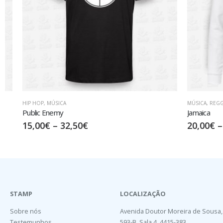
HIP HOP
,
MÚSICA
MÚSICA
,
REGGAE
Public Enemy
Jamaica
15,00
€
–
32,50
€
20,00
€
–
35
STAMP
LOCALIZAÇÃO
Sobre nós
Avenida Doutor Moreira de Sousa,
Testemunhos
593-B, Sala 4, 4415-383