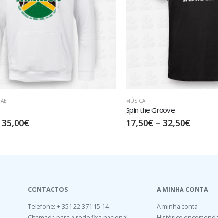
MÚSICA
Spin the Groove
,00
€
17,50
€
–
32,50
€
CONTACTOS
A MINHA CONTA
Telefone: + 351 22 371 15 14
A minha conta
Chamada para a rede fixa nacional
Histórico encomend