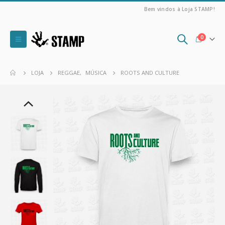
Bem vindos à Loja STAMP!
0
LOJA
REGGAE
,
MÚSICA
ROOTS AND CULTURE