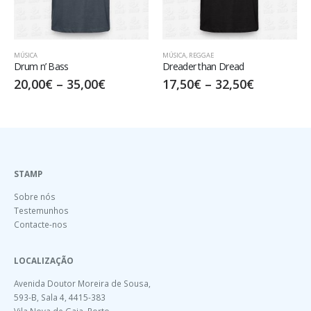
MÚSICA
,
REGGAE
MÚSICA
,
REGGAE
Dreader than Dread
Step out of Babylon
17,50
€
–
32,50
€
20,00
€
–
35,00
€
STAMP
Sobre nós
Testemunhos
Contacte-nos
LOCALIZAÇÃO
Avenida Doutor Moreira de Sousa,
593-B, Sala 4, 4415-383
Vila Nova de Gaia, Porto