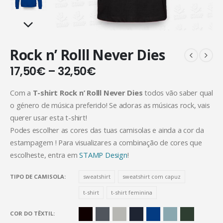
Rock n’ Rolll Never Dies
17,50
€
–
32,50
€
Com a
T-shirt Rock n’ Rolll Never Dies
todos vão saber qual
o género de música preferido! Se adoras as músicas rock, vais
querer usar esta t-shirt!
Podes escolher as cores das tuas camisolas e ainda a cor da
estampagem ! Para visualizares a combinação de cores que
escolheste, entra em
STAMP Design
!
TIPO DE CAMISOLA
sweatshirt
sweatshirt com capuz
t-shirt
t-shirt feminina
COR DO TÊXTIL