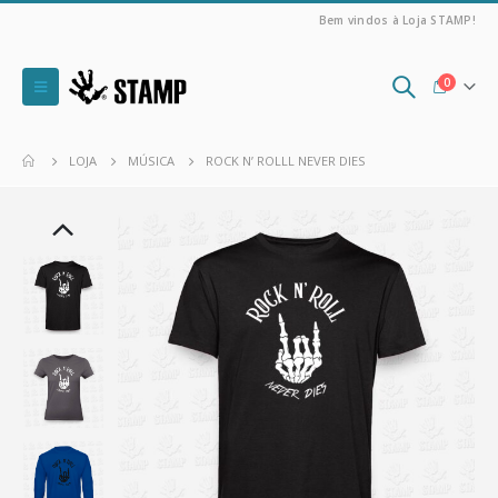
Bem vindos à Loja STAMP!
0
LOJA
MÚSICA
ROCK N’ ROLLL NEVER DIES