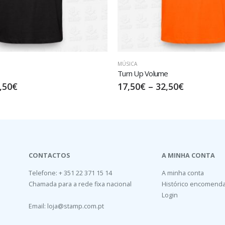
MÚSICA
e
Spin the Groove
,50
€
17,50
€
–
32,50
€
CONTACTOS
A MINHA CONTA
Telefone: + 351 22 371 15 14
A minha conta
Chamada para a rede fixa nacional
Histórico encomend
Login
Email:
loja@stamp.com.pt