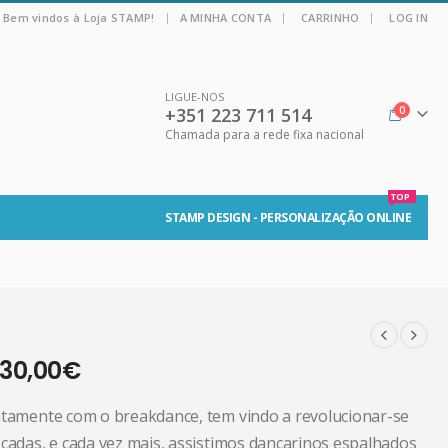
|
Bem vindos à Loja STAMP!
A MINHA CONTA
CARRINHO
LOG IN
LIGUE-NOS
+351 223 711 514
0
Chamada para a rede fixa nacional
TOP
STAMP DESIGN - PERSONALIZAÇÃO ONLINE
30,00
€
ntamente com o breakdance, tem vindo a revolucionar-se
écadas, e cada vez mais, assistimos dançarinos espalhados