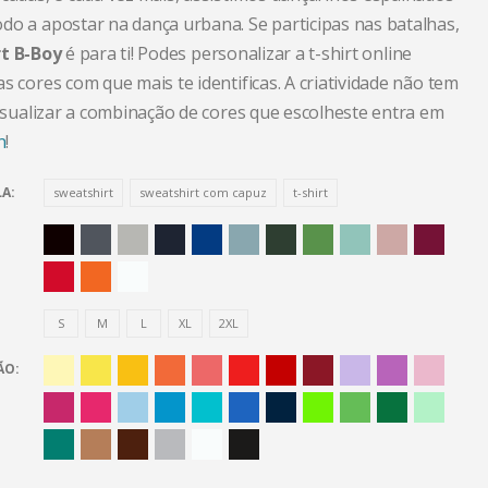
do a apostar na dança urbana. Se participas nas batalhas,
rt B-Boy
é para ti! Podes personalizar a t-shirt online
s cores com que mais te identificas. A criatividade não tem
visualizar a combinação de cores que escolheste entra em
n
!
LA
sweatshirt
sweatshirt com capuz
t-shirt
S
M
L
XL
2XL
ÃO