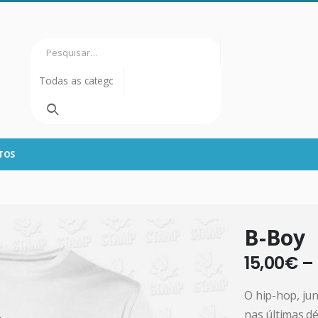
TOS
B-Boy
15,00
€
–
O hip-hop, ju
nas últimas d