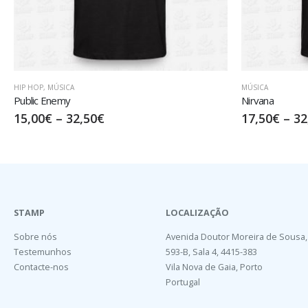
MÚSICA
MÚSICA
Nirvana
Turn Up Volum
17,50
€
–
32,50
€
17,50
€
–
32
STAMP
LOCALIZAÇÃO
Sobre nós
Avenida Doutor Moreira de Sousa,
Testemunhos
593-B, Sala 4, 4415-383
Contacte-nos
Vila Nova de Gaia, Porto
Portugal