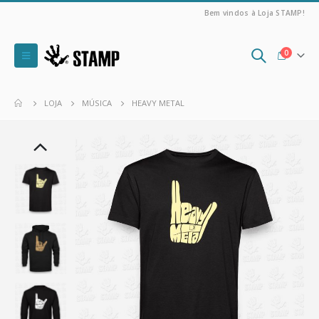
Bem vindos à Loja STAMP!
0
LOJA
MÚSICA
HEAVY METAL