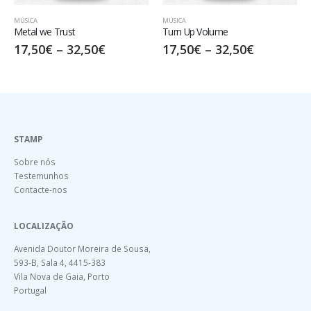
MÚSICA
MÚSICA
,
REGGAE
Turn Up Volume
Roots and Culture
€
17,50
€
–
32,50
€
17,50
€
–
32,50
€
STAMP
Sobre nós
Testemunhos
Contacte-nos
LOCALIZAÇÃO
Avenida Doutor Moreira de Sousa,
593-B, Sala 4, 4415-383
Vila Nova de Gaia, Porto
Portugal