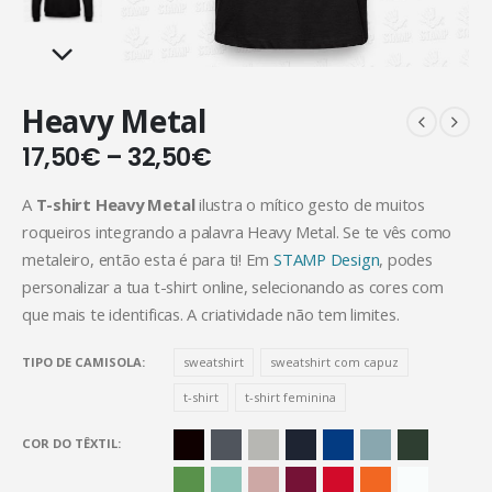
Heavy Metal
17,50
€
–
32,50
€
A
T-shirt Heavy Metal
ilustra o mítico gesto de muitos
roqueiros integrando a palavra Heavy Metal. Se te vês como
metaleiro, então esta é para ti! Em
STAMP Design
, podes
personalizar a tua t-shirt online, selecionando as cores com
que mais te identificas. A criatividade não tem limites.
TIPO DE CAMISOLA
sweatshirt
sweatshirt com capuz
t-shirt
t-shirt feminina
COR DO TÊXTIL