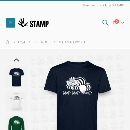
Bem vindos à Loja STAMP!
0
LOJA
DESENHOS
MAD MAD WORLD