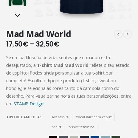
Mad Mad World
17,50
€
–
32,50
€
Se na tua filosofia de vida, sentes que o mundo está
desajustado, a
T-shirt Mad Mad World
reflete o teu estado
de espírito! Podes ainda personalizar a tua t-shirt por
completo! Escolhe o tipo de produto (t-shirt, sweat ou
hoodie,) e seleciona as cores tanto da camisola como do
desenho. Para visualizar na hora as tuas personalizações, entra
em
STAMP Design!
TIPO DE CAMISOLA
sweatshirt
sweatshirt com capuz
t-shirt
t-shirt feminina