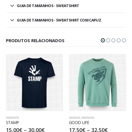
GUIA DE TAMANHOS - SWEATSHIRT
GUIA DE TAMANHOS - SWEATSHIRT COM CAPUZ
PRODUTOS RELACIONADOS
ANIMAIS
,
DESENHOS
DESENHOS
,
ECOLOGIA
,
GOOD LIFE
Sun
–
30,00
€
17,50
€
–
32,50
€
20,00
€
–
35