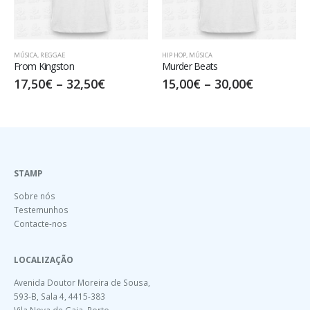
REGGAE
HIP HOP
,
MÚSICA
HIP HOP
,
MÚSI
ingston
Murder Beats
Public En
0
€
–
32,50
€
15,00
€
–
30,00
€
15,00
€
STAMP
Sobre nós
Testemunhos
Contacte-nos
LOCALIZAÇÃO
Avenida Doutor Moreira de Sousa,
593-B, Sala 4, 4415-383
Vila Nova de Gaia, Porto