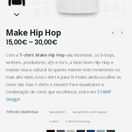
Make Hip Hop
15,00
€
–
30,00
€
Com a
T-shirt Make Hip Hop
vais incentivar, os b-boys,
writters, produtores, dj’s e mc’s, a fazer bom Hip Hop e
manter viva a cultura! Se queres manter este movimento no
mais alto nível, esta t-shirt é para ti! Podes ainda escolher as
cores das tuas t-shirts e sweats! Para visualizares a
combinação de cores que escolheste, entra em
STAMP
Design
!
TIPO DE CAMISOLA
sweatshirt
sweatshirt com capuz
t-shirt
t-shirt feminina