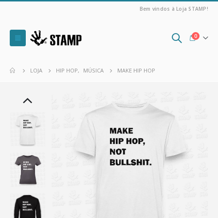
Bem vindos à Loja STAMP!
0
LOJA
HIP HOP
,
MÚSICA
MAKE HIP HOP