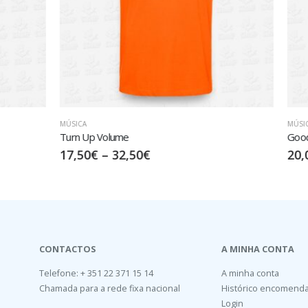
MÚSICA
,
REGGAE
e
Goodness
,50
€
20,00
€
–
35,00
€
CONTACTOS
A MINHA CONTA
Telefone: + 351 22 371 15 14
A minha conta
Chamada para a rede fixa nacional
Histórico encomend
Login