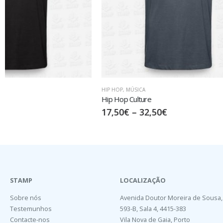
HIP HOP
,
MÚSICA
MÚSICA
Hip Hop Culture
Turn Up Volum
17,50
€
–
32,50
€
17,50
€
–
32
STAMP
LOCALIZAÇÃO
Sobre nós
Avenida Doutor Moreira de Sousa,
Testemunhos
593-B, Sala 4, 4415-383
Contacte-nos
Vila Nova de Gaia, Porto