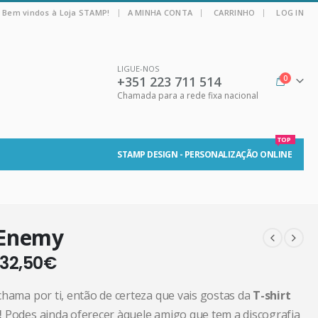
|
Bem vindos à Loja STAMP!
A MINHA CONTA
CARRINHO
LOG IN
LIGUE-NOS
+351 223 711 514
0
Chamada para a rede fixa nacional
TOP
STAMP DESIGN - PERSONALIZAÇÃO ONLINE
 Enemy
32,50
€
chama por ti, então de certeza que vais gostas da
T-shirt
!
Podes ainda oferecer àquele amigo que tem a discografia