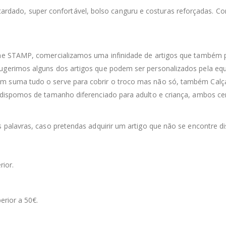
 cardado, super confortável, bolso canguru e costuras reforçadas. C
line STAMP, comercializamos uma infinidade de artigos que também 
sugerimos alguns dos artigos que podem ser personalizados pela equ
m suma tudo o serve para cobrir o troco mas não só, também Calças
 dispomos de tamanho diferenciado para adulto e criança, ambos cert
s palavras, caso pretendas adquirir um artigo que não se encontre di
rior.
erior a 50€.