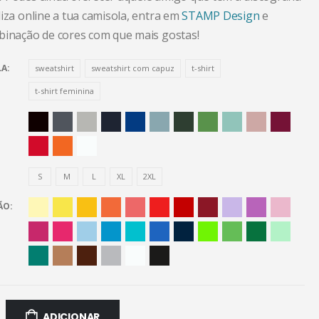
iza online a tua camisola, entra em
STAMP Design
e
binação de cores com que mais gostas!
LA
sweatshirt
sweatshirt com capuz
t-shirt
t-shirt feminina
S
M
L
XL
2XL
ÃO
ADICIONAR