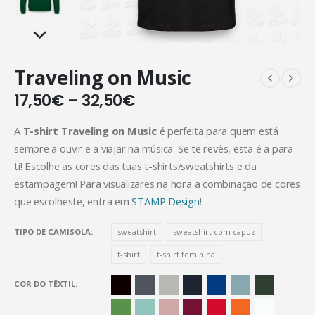
Traveling on Music
17,50
€
–
32,50
€
A
T-shirt Traveling on Music
é perfeita para quem está
sempre a ouvir e a viajar na música. Se te revês, esta é a para
ti! Escolhe as cores das tuas t-shirts/sweatshirts e da
estampagem! Para visualizares na hora a combinação de cores
que escolheste, entra em
STAMP Design
!
TIPO DE CAMISOLA
sweatshirt
sweatshirt com capuz
t-shirt
t-shirt feminina
COR DO TÊXTIL