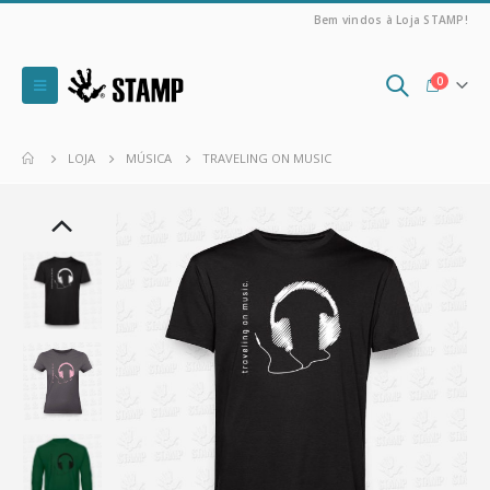
Bem vindos à Loja STAMP!
0
LOJA
MÚSICA
TRAVELING ON MUSIC