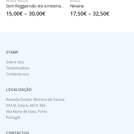
MÚSICA
,
REGGAE
MÚSICA
Sem Reggae não era a mesma coisa!
Nirvana
15,00
€
–
30,00
€
17,50
€
–
32,50
€
STAMP
Sobre nós
Testemunhos
Contacte-nos
LOCALIZAÇÃO
Avenida Doutor Moreira de Sousa,
593-B, Sala 4, 4415-383
Vila Nova de Gaia, Porto
Portugal
CONTACTOS