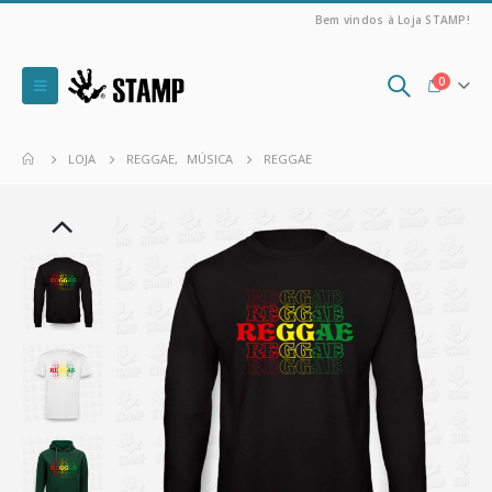
Bem vindos à Loja STAMP!
0
LOJA
REGGAE
,
MÚSICA
REGGAE