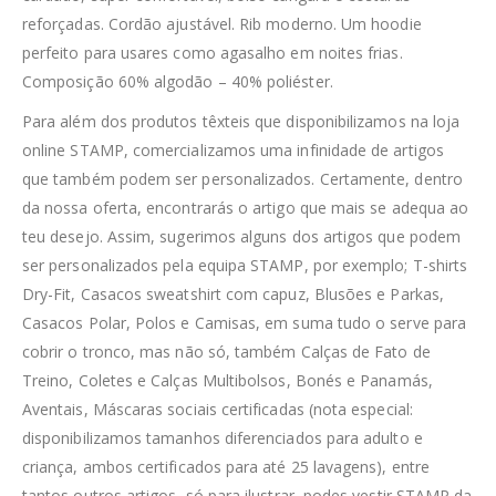
reforçadas. Cordão ajustável. Rib moderno. Um hoodie
perfeito para usares como agasalho em noites frias.
Composição 60% algodão – 40% poliéster.
Para além dos produtos têxteis que disponibilizamos na loja
online STAMP, comercializamos uma infinidade de artigos
que também podem ser personalizados. Certamente, dentro
da nossa oferta, encontrarás o artigo que mais se adequa ao
teu desejo. Assim, sugerimos alguns dos artigos que podem
ser personalizados pela equipa STAMP, por exemplo; T-shirts
Dry-Fit, Casacos sweatshirt com capuz, Blusões e Parkas,
Casacos Polar, Polos e Camisas, em suma tudo o serve para
cobrir o tronco, mas não só, também Calças de Fato de
Treino, Coletes e Calças Multibolsos, Bonés e Panamás,
Aventais, Máscaras sociais certificadas (nota especial:
disponibilizamos tamanhos diferenciados para adulto e
criança, ambos certificados para até 25 lavagens), entre
tantos outros artigos, só para ilustrar, podes vestir STAMP da