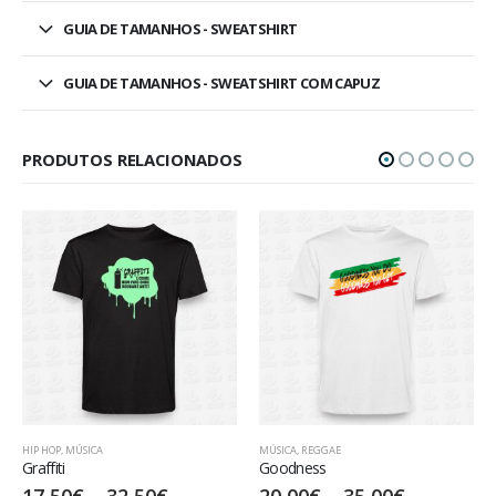
GUIA DE TAMANHOS - SWEATSHIRT
GUIA DE TAMANHOS - SWEATSHIRT COM CAPUZ
PRODUTOS RELACIONADOS
HIP HOP
,
MÚSICA
MÚSICA
,
REGGAE
Graffiti
Goodness
17,50
€
–
32,50
€
20,00
€
–
35,00
€