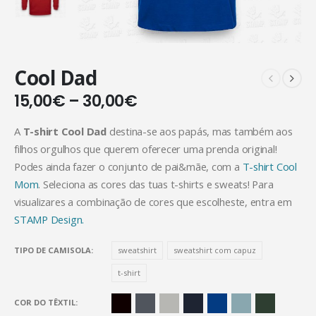
Cool Dad
15,00
€
–
30,00
€
A
T-shirt Cool Dad
destina-se aos papás, mas também aos
filhos orgulhos que querem oferecer uma prenda original!
Podes ainda fazer o conjunto de pai&mãe, com a
T-shirt Cool
Mom
. Seleciona as cores das tuas t-shirts e sweats! Para
visualizares a combinação de cores que escolheste, entra em
STAMP Design.
TIPO DE CAMISOLA
sweatshirt
sweatshirt com capuz
t-shirt
COR DO TÊXTIL