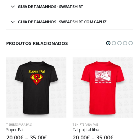
GUIA DE TAMANHOS - SWEATSHIRT
GUIA DE TAMANHOS - SWEATSHIRT COM CAPUZ
PRODUTOS RELACIONADOS
T-SHIRTS PARA PAIS
T-SHIRTS PARA PAIS
Tal pai, tal filha
Like father like son
20,00
€
–
35,00
€
17,50
€
–
32,50
€