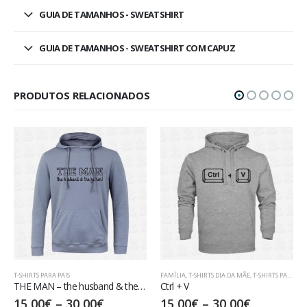
GUIA DE TAMANHOS - SWEATSHIRT
GUIA DE TAMANHOS - SWEATSHIRT COM CAPUZ
PRODUTOS RELACIONADOS
IS
FAMÍLIA
,
T-SHIRTS DIA DA MÃE
,
T-SHIRTS PARA PAIS
T-SHIRTS PARA PAIS
THE MAN – the husband & the father
Ctrl + V
DAD TO BE
–
30,00
€
15,00
€
–
30,00
€
17,50
€
–
32