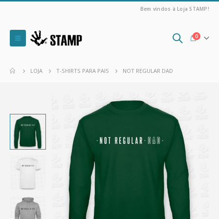
Bem vindos à Loja STAMP!
0
LOJA
T-SHIRTS PARA PAIS
NOT REGULAR DAD