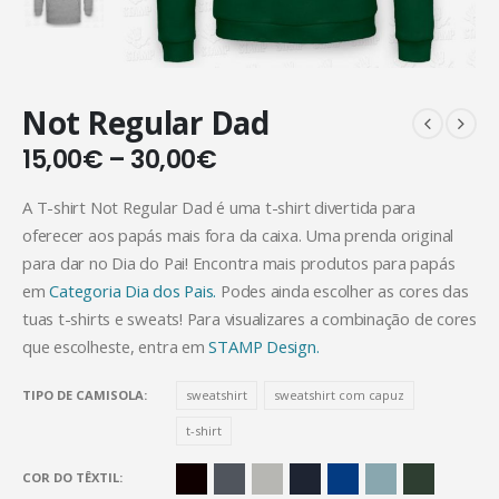
Not Regular Dad
15,00
€
–
30,00
€
A T-shirt Not Regular Dad é uma t-shirt divertida para
oferecer aos papás mais fora da caixa. Uma prenda original
para dar no Dia do Pai! Encontra mais produtos para papás
em
Categoria Dia dos Pais.
Podes ainda escolher as cores das
tuas t-shirts e sweats! Para visualizares a combinação de cores
que escolheste, entra em
STAMP Design.
TIPO DE CAMISOLA
sweatshirt
sweatshirt com capuz
t-shirt
COR DO TÊXTIL