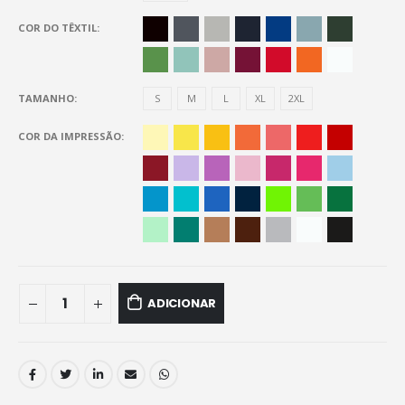
COR DO TÊXTIL
TAMANHO
S
M
L
XL
2XL
COR DA IMPRESSÃO
ADICIONAR