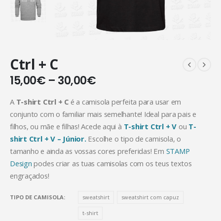
Ctrl + C
15,00
€
–
30,00
€
A
T-shirt Ctrl + C
é a camisola perfeita para usar em
conjunto com o familiar mais semelhante! Ideal para pais e
filhos, ou mãe e filhas! Acede aqui à
T-shirt Ctrl + V
ou
T-
shirt Ctrl + V – Júnior.
Escolhe o tipo de camisola, o
tamanho e ainda as vossas cores preferidas! Em
STAMP
Design
podes criar as tuas camisolas com os teus textos
engraçados!
TIPO DE CAMISOLA
sweatshirt
sweatshirt com capuz
t-shirt