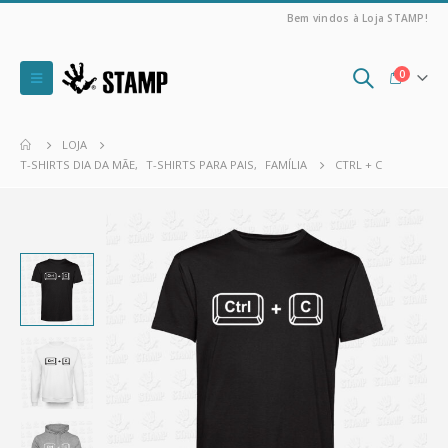
Bem vindos à Loja STAMP!
0
LOJA
T-SHIRTS DIA DA MÃE
,
T-SHIRTS PARA PAIS
,
FAMÍLIA
CTRL + C