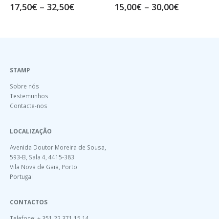
15,00
€
–
30,00
€
15,00
€
–
30,00
€
STAMP
Sobre nós
Testemunhos
Contacte-nos
LOCALIZAÇÃO
Avenida Doutor Moreira de Sousa,
593-B, Sala 4, 4415-383
Vila Nova de Gaia, Porto
Portugal
CONTACTOS
Telefone: + 351 22 371 15 14