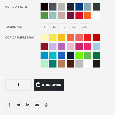
COR DO TÊXTIL
TAMANHO
S
M
L
XL
2XL
COR DA IMPRESSÃO
ADICIONAR