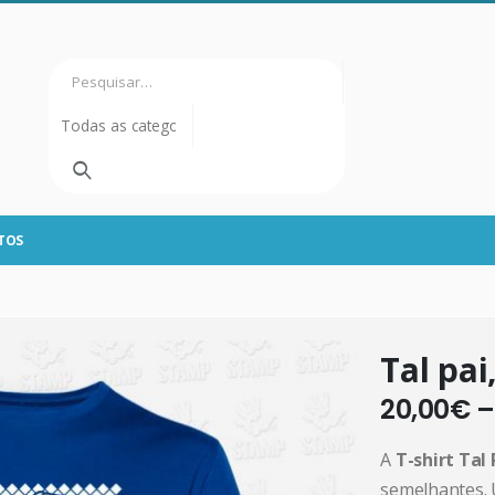
TOS
Tal pai,
20,00
€
A
T-shirt Tal 
semelhantes. 