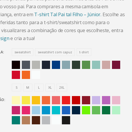
do vosso pai. Para comprares a mesma camisola em
iança, entra em
T-shirt Tal Pai tal Filho – Júnior.
Escolhe as
feridas tanto para a t-shirt/sweatshirt como para o
 visualizares a combinação de cores que escolheste, entra
sign
e cria a tua!
LA
sweatshirt
sweatshirt com capuz
t-shirt
S
M
L
XL
2XL
ÃO