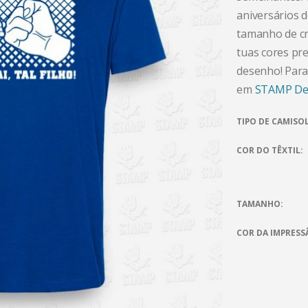
aniversários 
tamanho de cr
tuas cores pre
desenho! Para
em
STAMP De
TIPO DE CAMISO
COR DO TÊXTIL
TAMANHO
COR DA IMPRESS