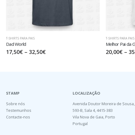
T-SHIRTS PARA PAIS
T-SHIRTS PARA PAIS
Melhor Pai da Galáxia
Tal pai, tal filha
20,00
€
–
35,00
€
20,00
€
–
35
STAMP
LOCALIZAÇÃO
Sobre nós
Avenida Doutor Moreira de Sousa,
Testemunhos
593-B, Sala 4, 4415-383
Contacte-nos
Vila Nova de Gaia, Porto
Portugal