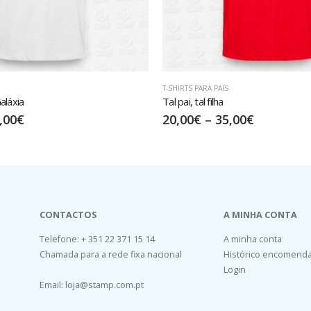
FAMÍLIA
,
T-SHIRTS DIA DA MÃE
,
T-SHIRTS PA
Ctrl + V
,00
€
15,00
€
–
30,00
€
CONTACTOS
A MINHA CONTA
Telefone: + 351 22 371 15 14
A minha conta
Chamada para a rede fixa nacional
Histórico encomend
Login
Email:
loja@stamp.com.pt