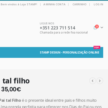
|
Bem vindos à Loja STAMP!
A MINHA CONTA
CARRINHO
LOG IN
LIGUE-NOS
+351 223 711 514
0
Chamada para a rede fixa nacional
TOP
STAMP DESIGN - PERSONALIZAÇÃO ONLINE
 tal filho
–
35,00
€
Pai tal Filho
é o presente ideal entre pais e filhos muito
Uma prenda perfeita para oferecer nos Dias do Pai ou nos