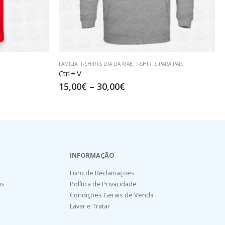
RA PAIS
T-SHIRTS PARA PAIS
Amazing Father
17,50
€
–
32,50
€
INFORMAÇÃO
Livro de Reclamações
as
Política de Privacidade
Condições Gerais de Venda
Lavar e Tratar