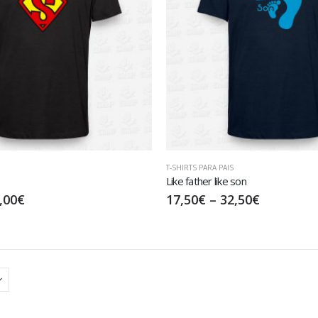
T-SHIRTS PARA PAIS
Like father like son
,00
€
17,50
€
–
32,50
€