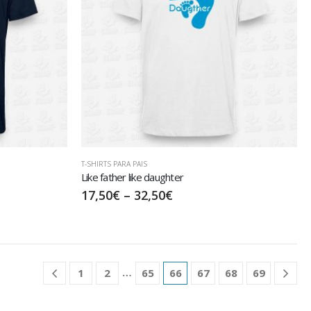
T-SHIRTS PARA PAIS
Like father like daughter
17,50
€
–
32,50
€
…
1
2
65
66
67
68
69