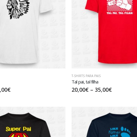
T-SHIRTS PARA PAIS
Tal pai, tal filha
,00
€
20,00
€
–
35,00
€