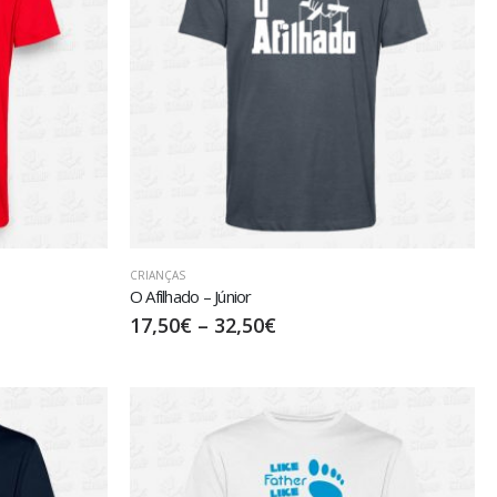
CRIANÇAS
O Afilhado – Júnior
17,50
€
–
32,50
€