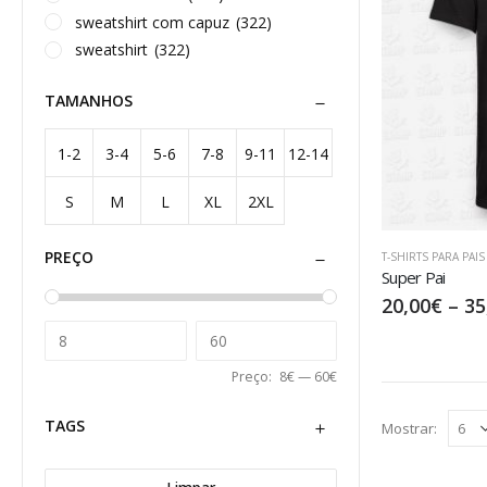
Personalização online
(7)
sweatshirt com capuz
(322)
sweatshirt
(322)
TAMANHOS
1-2
3-4
5-6
7-8
9-11
12-14
S
M
L
XL
2XL
anos
anos
anos
anos
anos
anos
PREÇO
T-SHIRTS PARA PAIS
Super Pai
20,00
€
–
35
Preço:
8€
—
60€
TAGS
Mostrar: