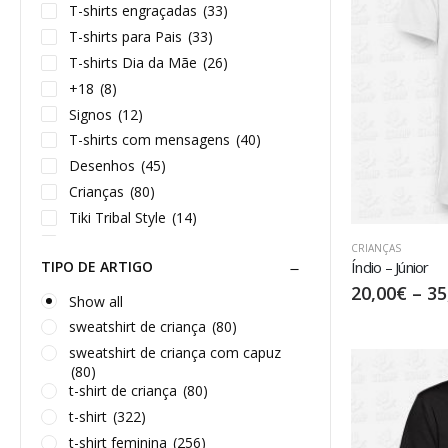
T-shirts engraçadas
(33)
T-shirts para Pais
(33)
T-shirts Dia da Mãe
(26)
+18
(8)
Signos
(12)
T-shirts com mensagens
(40)
Desenhos
(45)
Crianças
(80)
Tiki Tribal Style
(14)
Mandalas
(6)
CRIANÇAS
TIPO DE ARTIGO
Índio – Júnior
Desporto
(17)
20,00
€
–
35
Música
(36)
Show all
Ecologia
(17)
sweatshirt de criança
(80)
Halloween
(10)
sweatshirt de criança com capuz
(80)
Animais
(12)
t-shirt de criança
(80)
Reggae
(16)
t-shirt
(322)
Hip Hop
(7)
t-shirt feminina
(256)