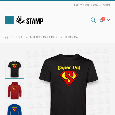
Bem vindos à Loja STAMP!
0
LOJA
T-SHIRTS PARA PAIS
SUPER PAI