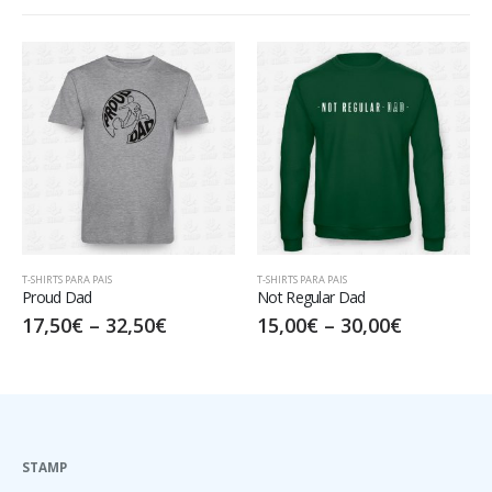
PARA PAIS
T-SHIRTS PARA PAIS
FAMÍLIA
,
T-SH
Dad
Not Regular Dad
Player 1
0
€
–
32,50
€
15,00
€
–
30,00
€
15,00
€
STAMP