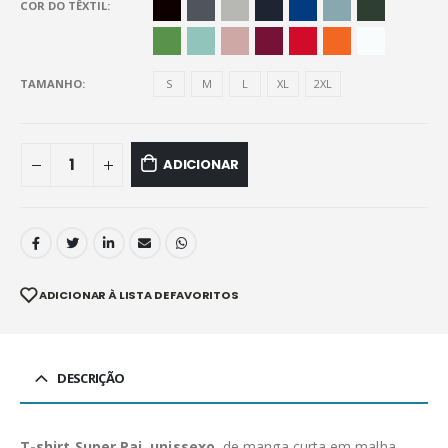
COR DO TÊXTIL
TAMANHO
S
M
L
XL
2XL
ADICIONAR
ADICIONAR À LISTA DE FAVORITOS
DESCRIÇÃO
T-shirt Super Pai, unissexo,
de manga curta em malha