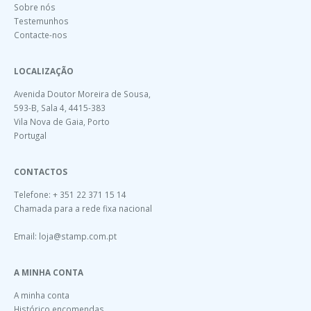
Sobre nós
Testemunhos
Contacte-nos
LOCALIZAÇÃO
Avenida Doutor Moreira de Sousa,
593-B, Sala 4, 4415-383
Vila Nova de Gaia, Porto
Portugal
CONTACTOS
Telefone: + 351 22 371 15 14
Chamada para a rede fixa nacional
Email:
loja@stamp.com.pt
A MINHA CONTA
A minha conta
Histórico encomendas