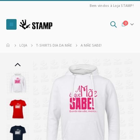
Bem vindos à Loja STAMP!
0
LOJA
T-SHIRTS DIA DA MÃE
A MÃE SABE!