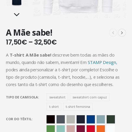
A Mãe sabe!
17,50
€
–
32,50
€
A
T-shirt A Mãe sabe!
descreve bem todas as mães do
mundo, quando não sabem, inventam! Em
STAMP Design
,
podes ainda personalizar a t-shirt por completo! Escolhe o
tipo de produto (camisola, t-shirt, hoodie,…), e seleciona as
cores tanto da t-shirt como do desenho que escolheres.
TIPO DE CAMISOLA
sweatshirt
sweatshirt com capuz
t-shirt
t-shirt feminina
COR DO TÊXTIL