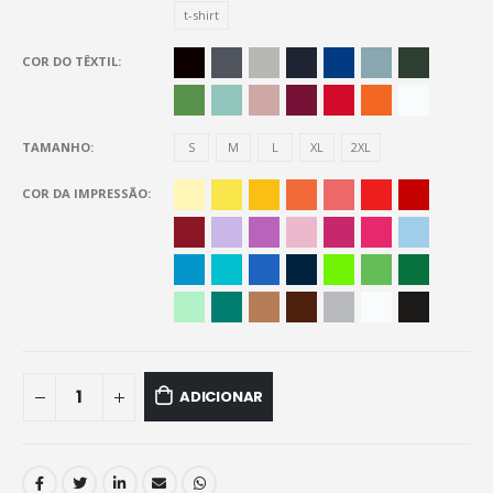
t-shirt
COR DO TÊXTIL
TAMANHO
S
M
L
XL
2XL
COR DA IMPRESSÃO
ADICIONAR