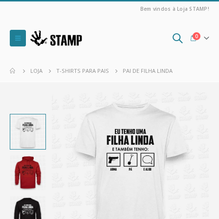
Bem vindos à Loja STAMP!
0
LOJA
T-SHIRTS PARA PAIS
PAI DE FILHA LINDA