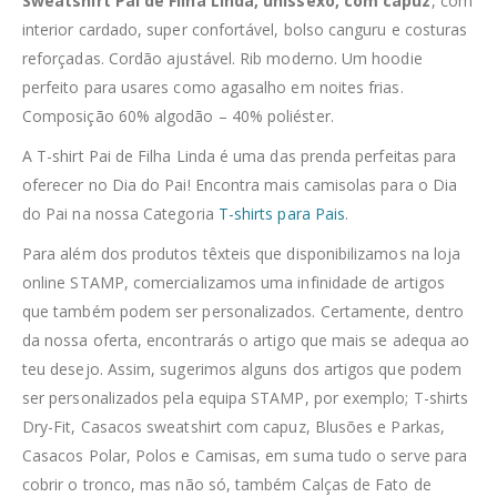
Sweatshirt Pai de Filha Linda, unissexo, com capuz
, com
interior cardado, super confortável, bolso canguru e costuras
reforçadas. Cordão ajustável. Rib moderno. Um hoodie
perfeito para usares como agasalho em noites frias.
Composição 60% algodão – 40% poliéster.
A T-shirt Pai de Filha Linda é uma das prenda perfeitas para
oferecer no Dia do Pai! Encontra mais camisolas para o Dia
do Pai na nossa Categoria
T-shirts para Pais
.
Para além dos produtos têxteis que disponibilizamos na loja
online STAMP, comercializamos uma infinidade de artigos
que também podem ser personalizados. Certamente, dentro
da nossa oferta, encontrarás o artigo que mais se adequa ao
teu desejo. Assim, sugerimos alguns dos artigos que podem
ser personalizados pela equipa STAMP, por exemplo; T-shirts
Dry-Fit, Casacos sweatshirt com capuz, Blusões e Parkas,
Casacos Polar, Polos e Camisas, em suma tudo o serve para
cobrir o tronco, mas não só, também Calças de Fato de