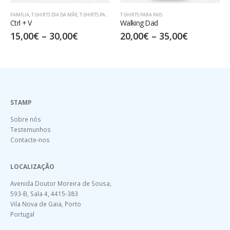
MÍLIA
,
T-SHIRTS DIA DA MÃE
,
T-SHIRTS PARA PAIS
T-SHIRTS PARA PAIS
T-SHIRT
rl + V
Walking Dad
DAD 
5,00
€
–
30,00
€
20,00
€
–
35,00
€
17,
STAMP
Sobre nós
Testemunhos
Contacte-nos
LOCALIZAÇÃO
Avenida Doutor Moreira de Sousa,
593-B, Sala 4, 4415-383
Vila Nova de Gaia, Porto
Portugal