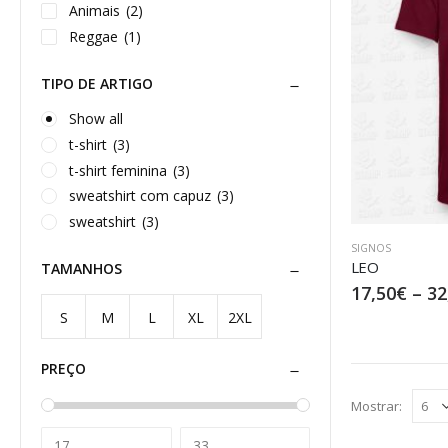
Animais
(2)
Reggae
(1)
TIPO DE ARTIGO
Show all
t-shirt
(3)
t-shirt feminina
(3)
sweatshirt com capuz
(3)
sweatshirt
(3)
SIGNOS
LEO
TAMANHOS
17,50
€
–
32
S
M
L
XL
2XL
PREÇO
Mostrar: