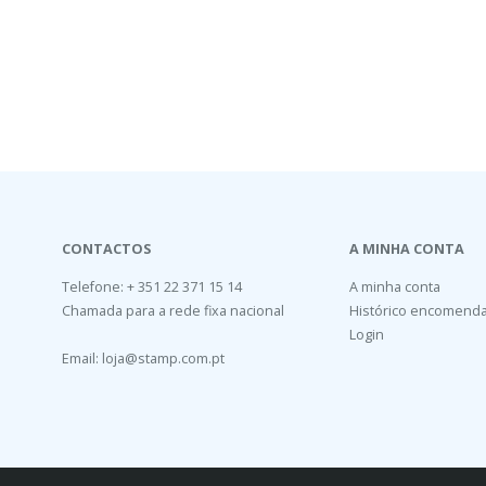
CONTACTOS
A MINHA CONTA
Telefone: + 351 22 371 15 14
A minha conta
Chamada para a rede fixa nacional
Histórico encomend
Login
Email:
loja@stamp.com.pt