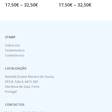
50
€
17,50
€
–
32,50
€
15,00
€
–
30,00
STAMP
Sobre nós
Testemunhos
Contacte-nos
LOCALIZAÇÃO
Avenida Doutor Moreira de Sousa,
593-B, Sala 4, 4415-383
Vila Nova de Gaia, Porto
Portugal
CONTACTOS