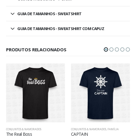
GUIA DE TAMANHOS - SWEATSHIRT
GUIA DE TAMANHOS - SWEATSHIRT COM CAPUZ
PRODUTOS RELACIONADOS
DOS
CONJUNTOS & NAMORADOS
,
FAMÍLIA
CONJUNTOS & NAMORADOS
CAPTAIN
Dama