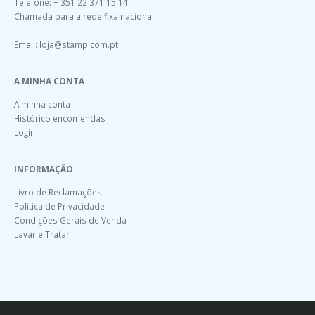
Telefone: + 351 22 371 15 14
Chamada para a rede fixa nacional
Email:
loja@stamp.com.pt
A MINHA CONTA
A minha conta
Histórico encomendas
Login
INFORMAÇÃO
Livro de Reclamações
Política de Privacidade
Condições Gerais de Venda
Lavar e Tratar