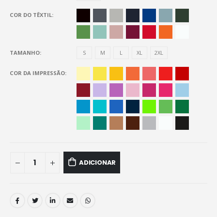
COR DO TÊXTIL
TAMANHO
S
M
L
XL
2XL
COR DA IMPRESSÃO
ADICIONAR