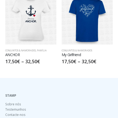
AMORADOS
,
FAMÍLIA
CONJUNTOS & NAMORADOS
CONJUNTOS & NAMOR
My Girlfriend
QUEEN
–
32,50
€
17,50
€
–
32,50
€
15,00
€
–
30
STAMP
Sobre nós
Testemunhos
Contacte-nos