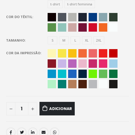
t-shirt
t-shirt feminina
COR DO TÊXTIL
TAMANHO
S
M
L
XL
2XL
COR DA IMPRESSÃO
ADICIONAR