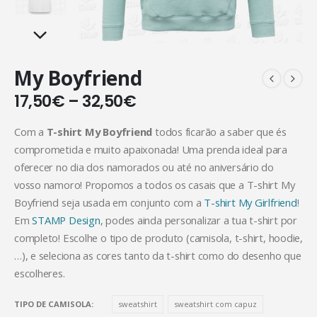
My Boyfriend
17,50
€
–
32,50
€
Com a
T-shirt My Boyfriend
todos ficarão a saber que és
comprometida e muito apaixonada! Uma prenda ideal para
oferecer no dia dos namorados ou até no aniversário do
vosso namoro! Propomos a todos os casais que a T-shirt My
Boyfriend seja usada em conjunto com a
T-shirt My Girlfriend
!
Em
STAMP Design
, podes ainda personalizar a tua t-shirt por
completo! Escolhe o tipo de produto (camisola, t-shirt, hoodie,
…), e seleciona as cores tanto da t-shirt como do desenho que
escolheres.
TIPO DE CAMISOLA
sweatshirt
sweatshirt com capuz