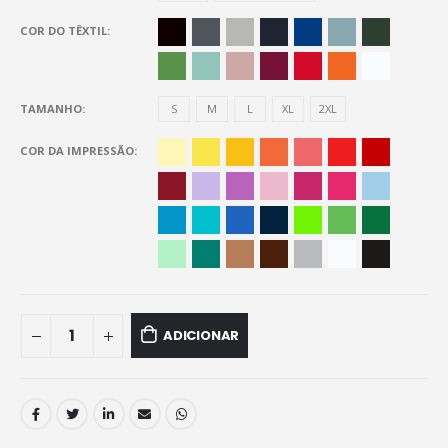
COR DO TÊXTIL
TAMANHO
S
M
L
XL
2XL
COR DA IMPRESSÃO
ADICIONAR