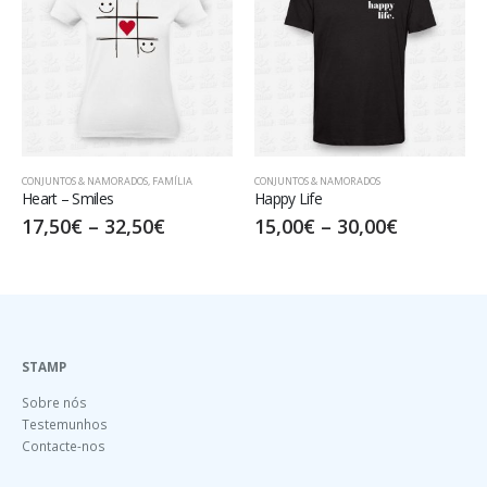
OS & NAMORADOS
,
FAMÍLIA
CONJUNTOS & NAMORADOS
CONJUNTOS &
 Smiles
Happy Life
Mr. Right
0
€
–
32,50
€
15,00
€
–
30,00
€
15,00
€
STAMP
Sobre nós
Testemunhos
Contacte-nos