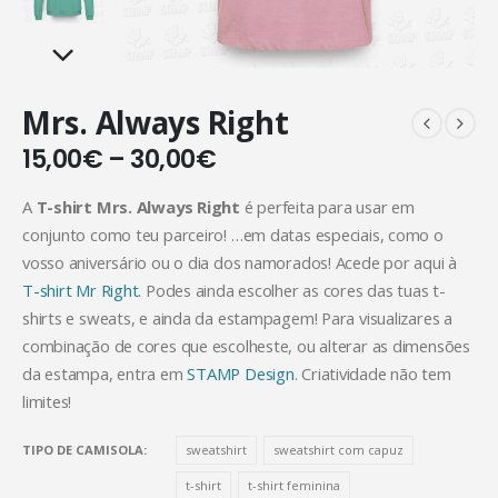
Mrs. Always Right
15,00
€
–
30,00
€
A
T-shirt Mrs. Always Right
é perfeita para usar em
conjunto como teu parceiro! …em datas especiais, como o
vosso aniversário ou o dia dos namorados! Acede por aqui à
T-shirt Mr Right.
Podes ainda escolher as cores das tuas t-
shirts e sweats, e ainda da estampagem! Para visualizares a
combinação de cores que escolheste, ou alterar as dimensões
da estampa, entra em
STAMP Design
. Criatividade não tem
limites!
TIPO DE CAMISOLA
sweatshirt
sweatshirt com capuz
t-shirt
t-shirt feminina