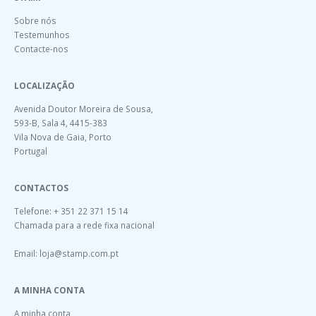
Sobre nós
Testemunhos
Contacte-nos
LOCALIZAÇÃO
Avenida Doutor Moreira de Sousa,
593-B, Sala 4, 4415-383
Vila Nova de Gaia, Porto
Portugal
CONTACTOS
Telefone: + 351 22 371 15 14
Chamada para a rede fixa nacional
Email:
loja@stamp.com.pt
A MINHA CONTA
A minha conta