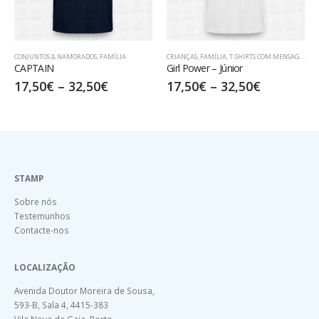
AMORADOS
,
FAMÍLIA
CRIANÇAS
,
FAMÍLIA
,
T-SHIRTS COM MENSAGENS
FAMÍLIA
Girl Power – Júnior
Afilhado de Mad
–
32,50
€
17,50
€
–
32,50
€
17,50
€
–
32
STAMP
Sobre nós
Testemunhos
Contacte-nos
LOCALIZAÇÃO
Avenida Doutor Moreira de Sousa,
593-B, Sala 4, 4415-383
Vila Nova de Gaia, Porto