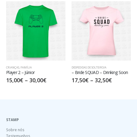
DESPEDIDAS DE SOLTEIRO/A
DESPEDIDAS DE SOLTEIRO/A
– Bride SQUAD – Drinking Soon
The (drunk) Groom
17,50
€
–
32,50
€
15,00
€
–
30,00
€
STAMP
Sobre nós
Testemunhos