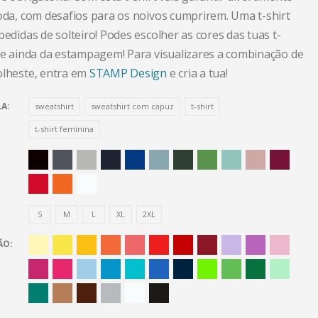
toda, com desafios para os noivos cumprirem. Uma t-shirt
pedidas de solteiro! Podes escolher as cores das tuas t-
s e ainda da estampagem! Para visualizares a combinação de
olheste, entra em
STAMP Design
e cria a tua!
LA
sweatshirt
sweatshirt com capuz
t-shirt
t-shirt feminina
S
M
L
XL
2XL
ÃO