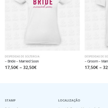
DESPEDIDAS DE SOLTEIRO/A
MÚSICA
– Groom – Married Soon
Techno Love
17,50
€
–
32,50
€
15,00
€
–
30
STAMP
LOCALIZAÇÃO