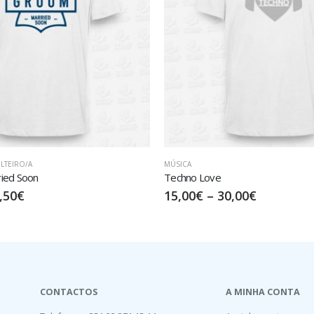
MÚSICA
Drum n’ Bass
,00
€
20,00
€
–
35,00
€
CONTACTOS
A MINHA CONTA