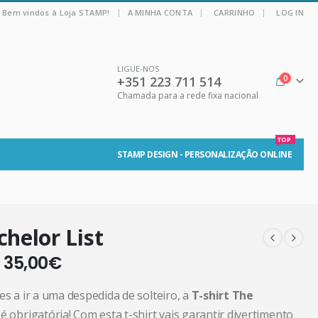
|
Bem vindos à Loja STAMP!
A MINHA CONTA
CARRINHO
LOG IN
LIGUE-NOS
+351 223 711 514
0
Chamada para a rede fixa nacional
TOP
STAMP DESIGN - PERSONALIZAÇÃO ONLINE
helor List
–
35,00
€
es a ir a uma despedida de solteiro, a
T-shirt The
t
é obrigatória! Com esta t-shirt vais garantir divertimento