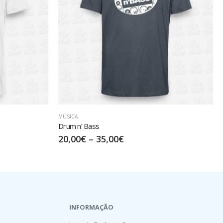
MÚSICA
Turn Up Volume
17,50
€
–
32,50
€
INFORMAÇÃO