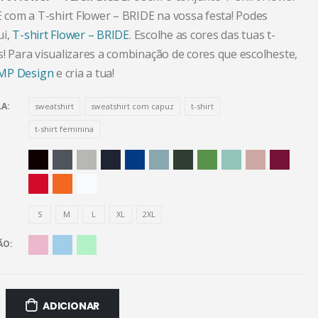
com a T-shirt Flower – BRIDE na vossa festa! Podes
ui,
T-shirt Flower – BRIDE
. Escolhe as cores das tuas t-
s! Para visualizares a combinação de cores que escolheste,
MP Design
e cria a tua!
LA
sweatshirt
sweatshirt com capuz
t-shirt
t-shirt feminina
S
M
L
XL
2XL
ÃO
ADICIONAR