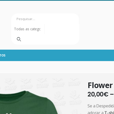
TOS
Flower
20,00
€
Se a Despedida
adorar a
T-sh