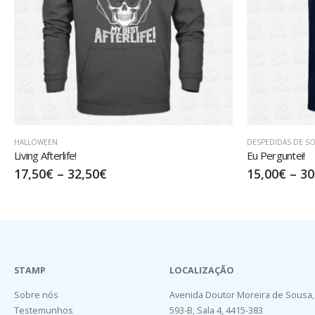
DESPEDIDAS DE SOLTEIRO/A
DESPEDIDAS DE SO
Eu Perguntei!
The Bride
15,00
€
–
30,00
€
15,00
€
–
30
STAMP
LOCALIZAÇÃO
Sobre nós
Avenida Doutor Moreira de Sousa,
Testemunhos
593-B, Sala 4, 4415-383