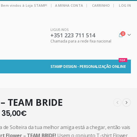
|
Bem vindos à Loja STAMP!
A MINHA CONTA
CARRINHO
LOG IN
LIGUE-NOS
+351 223 711 514
0
Chamada para a rede fixa nacional
TOP
STAMP DESIGN - PERSONALIZAÇÃO ONLINE
 – TEAM BRIDE
–
35,00
€
 de Solteira da tua melhor amiga está a chegar, então vais
irt Flower – TEAM BRIDE!
Usem o conjunto T-shirt Flower