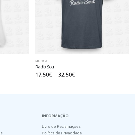
DESPEDIDAS DE SOLTEIRO/A
Flower – BRIDE
20,00
€
–
35,00
€
INFORMAÇÃO
Livro de Reclamações
as
Política de Privacidade