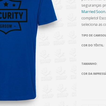
seguranças pr
Married Soon.
completo! Esco
seleciona as 
TIPO DE CAMISO
COR DO TÊXTIL
TAMANHO
COR DA IMPRESS