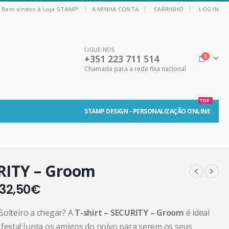
|
Bem vindos à Loja STAMP!
A MINHA CONTA
CARRINHO
LOG IN
LIGUE-NOS
+351 223 711 514
0
Chamada para a rede fixa nacional
TOP
STAMP DESIGN - PERSONALIZAÇÃO ONLINE
RITY – Groom
32,50
€
Solteiro a chegar? A
T-shirt – SECURITY – Groom
é ideal
 festa! Junta os amigos do noivo para serem os seus