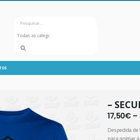
TOS
– SECU
17,50
€
–
Despedida de 
para animar a