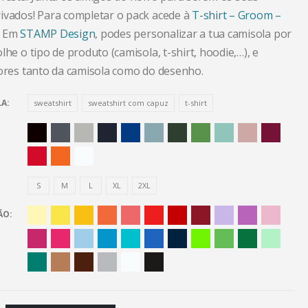
ivados! Para completar o pack acede à
T-shirt – Groom –
Em
STAMP Design
, podes personalizar a tua camisola por
lhe o tipo de produto (camisola, t-shirt, hoodie,…), e
cores tanto da camisola como do desenho.
LA
sweatshirt
sweatshirt com capuz
t-shirt
S
M
L
XL
2XL
ÃO