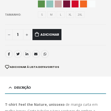
TAMANHO
S
M
L
XL
2XL
ADICIONAR
ADICIONAR À LISTA DE FAVORITOS
DESCRIÇÃO
T-shirt Feel the Nature, unissexo
de manga curta em
malha Jersey. Corte tubular e tapa costuras de ombro a