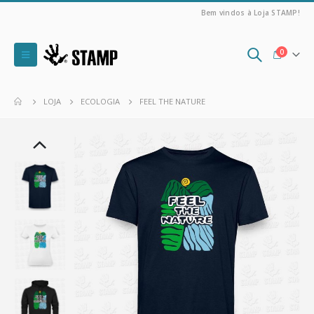
Bem vindos à Loja STAMP!
0
LOJA
ECOLOGIA
FEEL THE NATURE