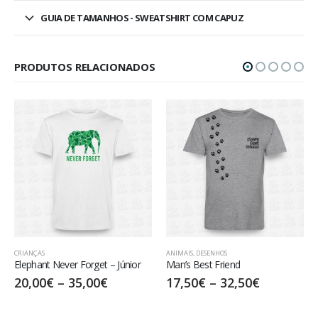
GUIA DE TAMANHOS - SWEATSHIRT COM CAPUZ
PRODUTOS RELACIONADOS
IANÇAS
ANIMAIS
,
DESENHOS
ECOLOG
ephant Never Forget – Júnior
Man’s Best Friend
Desti
0,00
€
–
35,00
€
17,50
€
–
32,50
€
15,