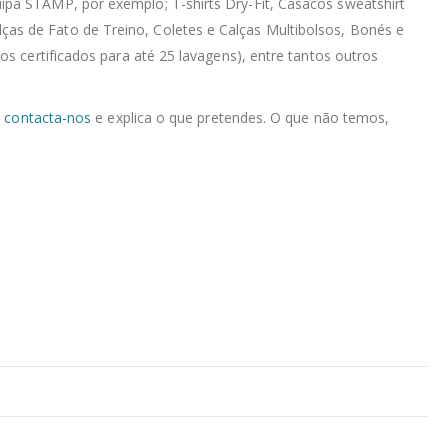
ipa STAMP, por exemplo; T-shirts Dry-Fit, Casacos sweatshirt
as de Fato de Treino, Coletes e Calças Multibolsos, Bonés e
s certificados para até 25 lavagens), entre tantos outros
,
contacta-nos
e explica o que pretendes. O que não temos,