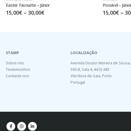
Possível – Júnior
Preserve Wor
15,00
€
–
30,00
€
17,50
€
–
STAMP
LOCALIZAÇÃO
Sobre nós
Avenida Doutor Moreira de Sousa,
Testemunhos
593-B, Sala 4, 4415-383
Contacte-nos
Vila Nova de Gaia, Porto
Portugal