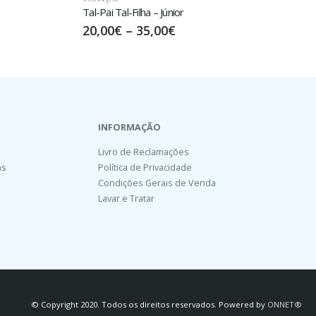
Sun – Júnior
20,00
€
–
35,00
€
INFORMAÇÃO
Livro de Reclamações
as
Política de Privacidade
Condições Gerais de Venda
Lavar e Tratar
© Copyright 2020. Todos os direitos reservados. Powered by
ONNET®