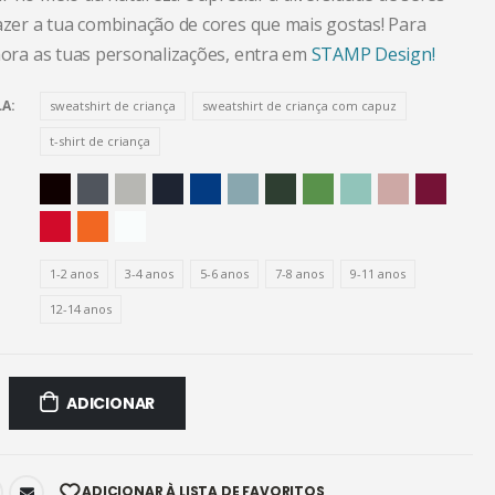
fazer a tua combinação de cores que mais gostas! Para
 hora as tuas personalizações, entra em
STAMP Design!
LA
sweatshirt de criança
sweatshirt de criança com capuz
t-shirt de criança
1-2 anos
3-4 anos
5-6 anos
7-8 anos
9-11 anos
12-14 anos
ADICIONAR
ADICIONAR À LISTA DE FAVORITOS