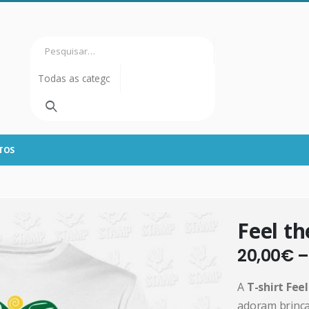
TOS
Feel th
20,00
€
A
T-shirt Fee
adoram brinca