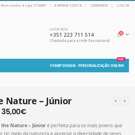
|
Bem vindos à Loja STAMP!
A MINHA CONTA
CARRINHO
LOG IN
LIGUE-NOS
+351 223 711 514
0
Chamada para a rede fixa nacional
TOP
STAMP DESIGN - PERSONALIZAÇÃO ONLINE
e Nature – Júnior
–
35,00
€
l the Nature – Júnior
é perfeita para os mais jovens que
r no meio da natureza e apreciar a diversidade de seres