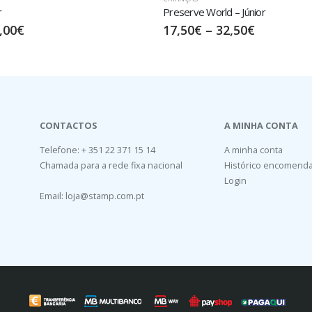
ld – Júnior
Tal-Pai Tal-Filha – Júnior
32,50
€
20,00
€
–
35,00
€
CONTACTOS
A MINHA CONTA
Telefone: + 351 22 371 15 14
A minha conta
Chamada para a rede fixa nacional
Histórico encomend
Login
Email:
loja@stamp.com.pt