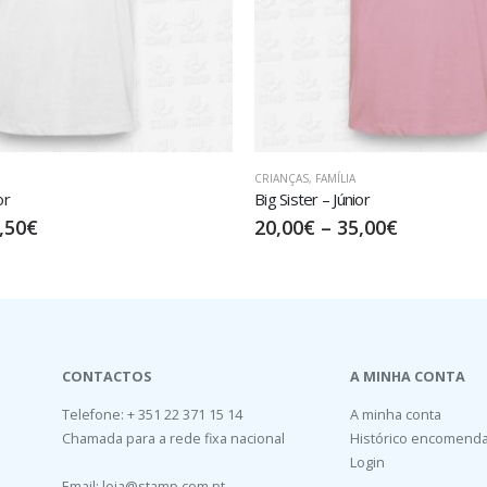
CRIANÇAS
,
TIKI TRIBAL STYLE
or
Tribal Woman – Júnior
,00
€
17,50
€
–
32,50
€
CONTACTOS
A MINHA CONTA
Telefone: + 351 22 371 15 14
A minha conta
Chamada para a rede fixa nacional
Histórico encomend
Login
Email:
loja@stamp.com.pt