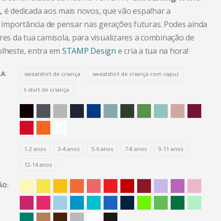
,
é dedicada aos mais novos, que vão espalhar a
mportância de pensar nas gerações futuras. Podes ainda
res da tua camisola, para visualizares a combinação de
olheste, entra em
STAMP Design
e cria a tua na hora!
LA
sweatshirt de criança
sweatshirt de criança com capuz
t-shirt de criança
1-2 anos
3-4 anos
5-6 anos
7-8 anos
9-11 anos
12-14 anos
ÃO