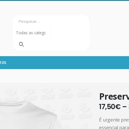
TOS
Preserv
17,50
€
–
É urgente pre
essencial para