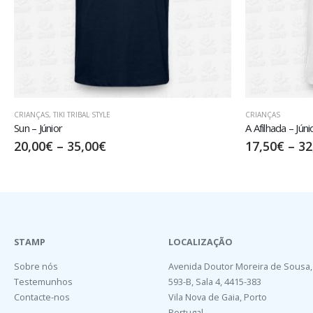
CRIANÇAS
CRIANÇAS
,
FAMÍLIA
A Afilhada – Júnior
Big Sister – Júni
17,50
€
–
32,50
€
20,00
€
–
35
STAMP
LOCALIZAÇÃO
Sobre nós
Avenida Doutor Moreira de Sousa,
Testemunhos
593-B, Sala 4, 4415-383
Contacte-nos
Vila Nova de Gaia, Porto
Portugal