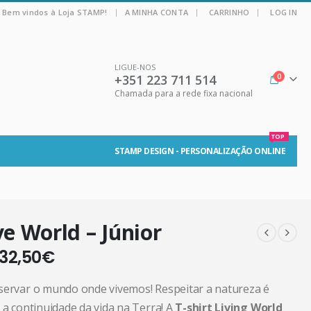
|
Bem vindos à Loja STAMP!
A MINHA CONTA
CARRINHO
LOG IN
LIGUE-NOS
+351 223 711 514
0
Chamada para a rede fixa nacional
TOP
STAMP DESIGN - PERSONALIZAÇÃO ONLINE
e World – Júnior
32,50
€
servar o mundo onde vivemos! Respeitar a natureza é
 a continuidade da vida na Terra! A
T-shirt Living World