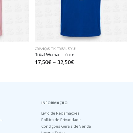
CRIANÇAS
,
FAMÍLIA
Easter Favourite – Júnior
15,00
€
–
30,00
€
INFORMAÇÃO
Livro de Reclamações
as
Política de Privacidade
Condições Gerais de Venda
Lavar e Tratar