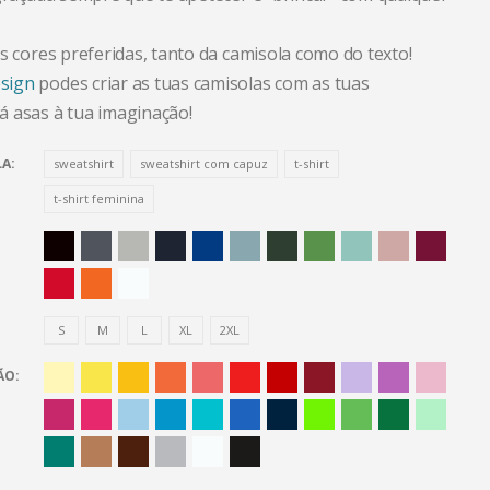
s cores preferidas, tanto da camisola como do texto!
sign
podes criar as tuas camisolas com as tuas
 asas à tua imaginação!
LA
sweatshirt
sweatshirt com capuz
t-shirt
t-shirt feminina
S
M
L
XL
2XL
ÃO