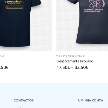
DAS
T-SHIRTS ENGRAÇADAS
e Provado
18 anos+32
,50
€
17,50
€
–
32,50
€
CONTACTOS
A MINHA CONTA