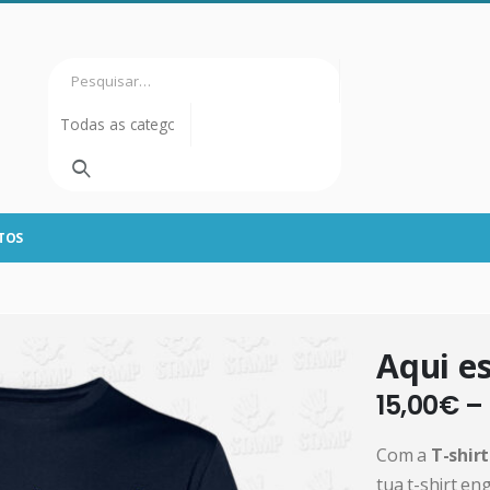
TOS
Aqui es
15,00
€
–
Com a
T-shir
tua t-shirt e