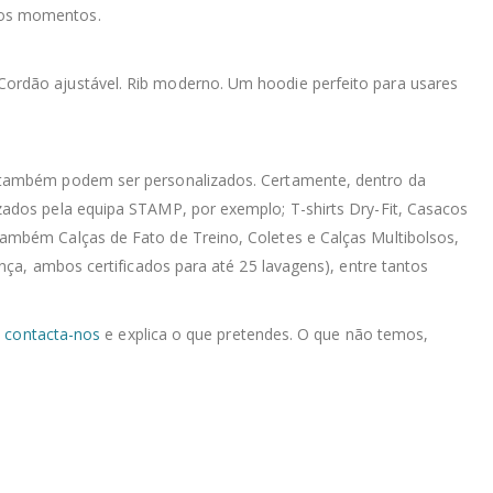
 os momentos.
. Cordão ajustável. Rib moderno. Um hoodie perfeito para usares
e também podem ser personalizados. Certamente, dentro da
zados pela equipa STAMP, por exemplo; T-shirts Dry-Fit, Casacos
ambém Calças de Fato de Treino, Coletes e Calças Multibolsos,
nça, ambos certificados para até 25 lavagens), entre tantos
,
contacta-nos
e explica o que pretendes. O que não temos,