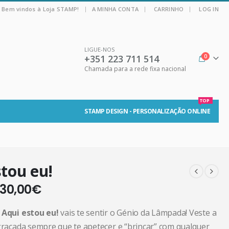
|
Bem vindos à Loja STAMP!
A MINHA CONTA
CARRINHO
LOG IN
LIGUE-NOS
+351 223 711 514
0
Chamada para a rede fixa nacional
TOP
STAMP DESIGN - PERSONALIZAÇÃO ONLINE
tou eu!
30,00
€
t Aqui estou eu!
vais te sentir o Génio da Lâmpada! Veste a
ngraçada sempre que te apetecer e “brincar” com qualquer