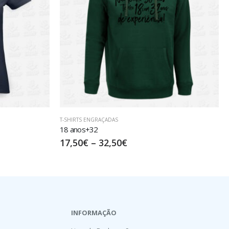
T-SHIRTS ENGRAÇADAS
MUITOS ANOS A SER INCRÍVEL
17,50
€
–
32,50
€
INFORMAÇÃO