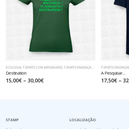
T-SHIRTS ENGRAÇADAS
T-SHIRTS ENGRAÇA
A Pesquisar…
Cientificament
17,50
€
–
32,50
€
17,50
€
–
32
STAMP
LOCALIZAÇÃO