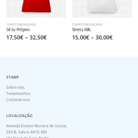
 ENGRAÇADAS
T-SHIRTS ENGRAÇADAS
T-SHIRTS ENG
róprio
Stress Kills
MUITOS A
0
€
–
32,50
€
15,00
€
–
30,00
€
17,50
€
STAMP
Sobre nós
Testemunhos
Contacte-nos
LOCALIZAÇÃO
Avenida Doutor Moreira de Sousa,
593-B, Sala 4, 4415-383
Vila Nova de Gaia, Porto