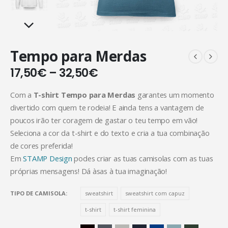
Tempo para Merdas
17,50
€
–
32,50
€
Com a
T-shirt Tempo para Merdas
garantes um momento
divertido com quem te rodeia! E ainda tens a vantagem de
poucos irão ter coragem de gastar o teu tempo em vão!
Seleciona a cor da t-shirt e do texto e cria a tua combinação
de cores preferida!
Em
STAMP Design
podes criar as tuas camisolas com as tuas
próprias mensagens! Dá àsas à tua imaginação!
TIPO DE CAMISOLA
sweatshirt
sweatshirt com capuz
t-shirt
t-shirt feminina