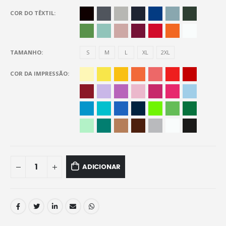
COR DO TÊXTIL
TAMANHO
S
M
L
XL
2XL
COR DA IMPRESSÃO
ADICIONAR