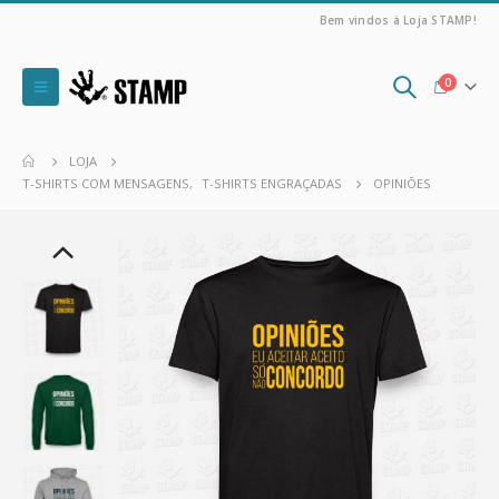
Bem vindos à Loja STAMP!
0
LOJA
T-SHIRTS COM MENSAGENS
,
T-SHIRTS ENGRAÇADAS
OPINIÕES