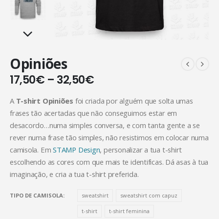
Opiniões
17,50
€
–
32,50
€
A
T-shirt Opiniões
foi criada por alguém que solta umas
frases tão acertadas que não conseguimos estar em
desacordo…numa simples conversa, e com tanta gente a se
rever numa frase tão simples, não resistimos em colocar numa
camisola. Em
STAMP Design
, personalizar a tua t-shirt
escolhendo as cores com que mais te identificas. Dá asas à tua
imaginação, e cria a tua t-shirt preferida.
TIPO DE CAMISOLA
sweatshirt
sweatshirt com capuz
t-shirt
t-shirt feminina