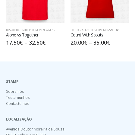
,
T-SHIRTS COM MENSAGENS
ECOLOGIA
,
T-SHIRTS COM MENSAGENS
T-SHIRTS COM
vs Together
Count With Scouts
Flower Po
0
€
–
32,50
€
20,00
€
–
35,00
€
15,00
€
STAMP
Sobre nós
Testemunhos
Contacte-nos
LOCALIZAÇÃO
Avenida Doutor Moreira de Sousa,
593-B, Sala 4, 4415-383