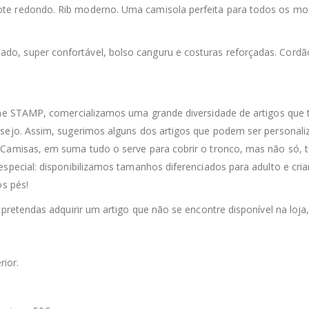
ote redondo. Rib moderno. Uma camisola perfeita para todos os m
rdado, super confortável, bolso canguru e costuras reforçadas. Cor
nline STAMP, comercializamos uma grande diversidade de artigos qu
esejo. Assim, sugerimos alguns dos artigos que podem ser personali
 Camisas, em suma tudo o serve para cobrir o tronco, mas não só, t
special: disponibilizamos tamanhos diferenciados para adulto e cria
os pés!
 pretendas adquirir um artigo que não se encontre disponível na loja
rior.