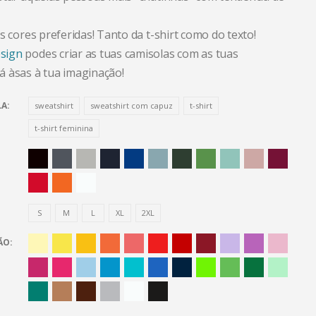
s cores preferidas! Tanto da t-shirt como do texto!
sign
podes criar as tuas camisolas com as tuas
 àsas à tua imaginação!
LA
sweatshirt
sweatshirt com capuz
t-shirt
t-shirt feminina
S
M
L
XL
2XL
ÃO