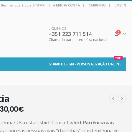
|
Bem vindos à Loja STAMP!
A MINHA CONTA
CARRINHO
LOG IN
LIGUE-NOS
+351 223 711 514
0
Chamada para a rede fixa nacional
TOP
STAMP DESIGN - PERSONALIZAÇÃO ONLINE
cia
30,00
€
iência? Usa esta t-shirt! Com a
T-shirt Paciência
vais
star aquelas pessoas mais “chatinhas” com tendência de