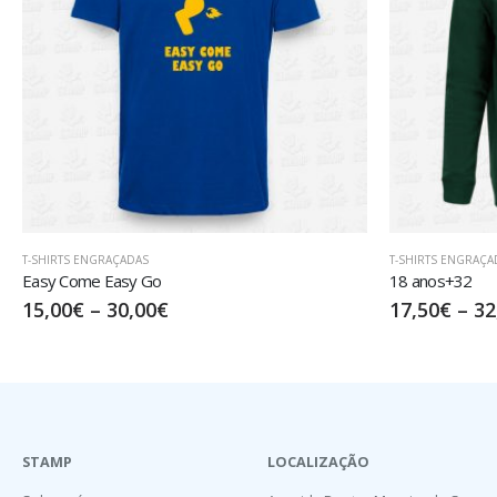
T-SHIRTS ENGRAÇADAS
T-SHIRTS ENGRAÇA
18 anos+32
Tempo para M
17,50
€
–
32,50
€
17,50
€
–
32
STAMP
LOCALIZAÇÃO