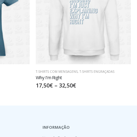
GRAÇADAS
T-SHIRTS ENGRAÇADAS
Aqui estou eu!
15,00
€
–
30,00
€
INFORMAÇÃO