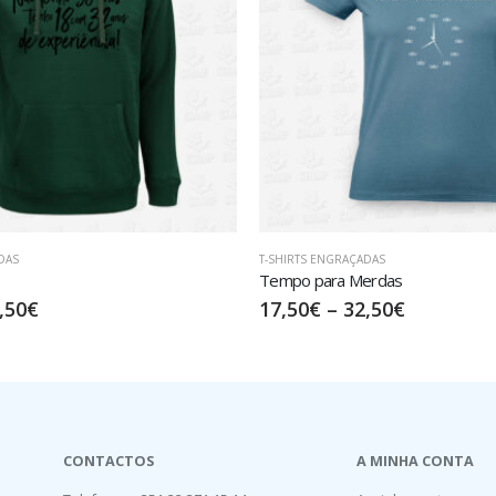
DAS
T-SHIRTS COM MENSAGENS
,
T-SHIRTS EN
erdas
Why I’m Right
,50
€
17,50
€
–
32,50
€
CONTACTOS
A MINHA CONTA