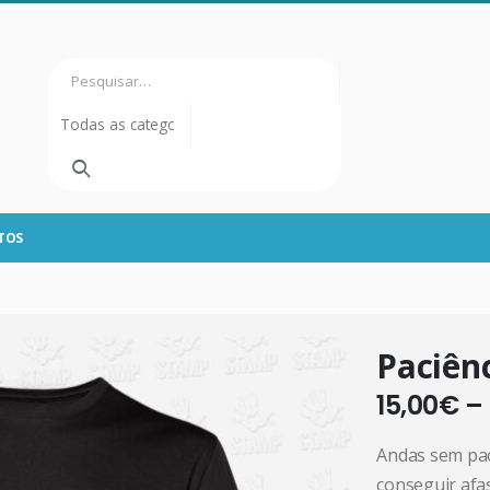
TOS
Paciên
15,00
€
–
Andas sem pac
conseguir afa