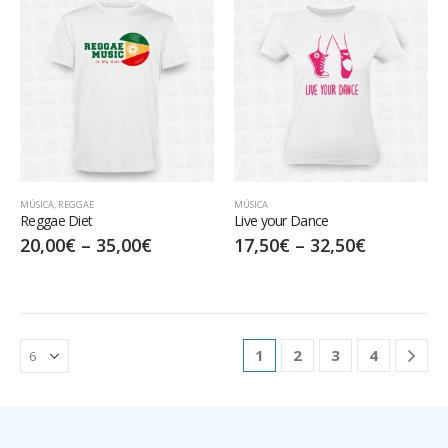
MÚSICA
,
REGGAE
MÚSICA
Reggae Diet
Live your Dance
20,00
€
–
35,00
€
17,50
€
–
32,50
€
1
2
3
4