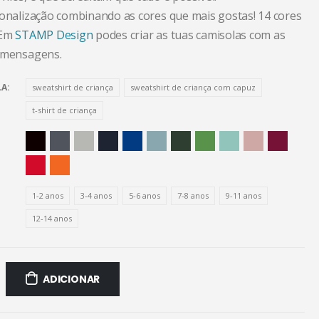
sonalização combinando as cores que mais gostas! 14 cores
 Em
STAMP Design
podes criar as tuas camisolas com as
 mensagens.
LA
sweatshirt de criança
sweatshirt de criança com capuz
t-shirt de criança
1-2 anos
3-4 anos
5-6 anos
7-8 anos
9-11 anos
12-14 anos
ADICIONAR