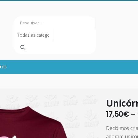
TOS
Unicórn
17,50
€
–
Decidimos cri
adoram unicór