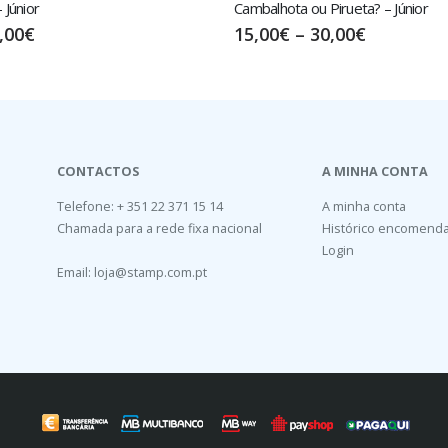
irueta? – Júnior
Índio – Júnior
,00
€
20,00
€
–
35,00
€
CONTACTOS
A MINHA CONTA
Telefone: + 351 22 371 15 14
A minha conta
Chamada para a rede fixa nacional
Histórico encomend
Login
Email:
loja@stamp.com.pt