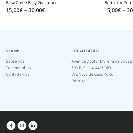
Be like the Sun – Júnior
Cambalhota ou P
15,00
€
–
30,00
€
15,00
€
–
30
STAMP
LOCALIZAÇÃO
Sobre nós
Avenida Doutor Moreira de Sousa,
Testemunhos
593-B, Sala 4, 4415-383
Contacte-nos
Vila Nova de Gaia, Porto
Portugal