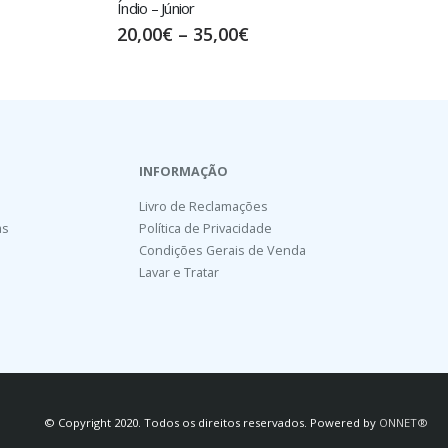
Girl Power – Júnior
17,50
€
–
32,50
€
INFORMAÇÃO
Livro de Reclamações
as
Política de Privacidade
Condições Gerais de Venda
Lavar e Tratar
© Copyright 2020. Todos os direitos reservados. Powered by
ONNET®