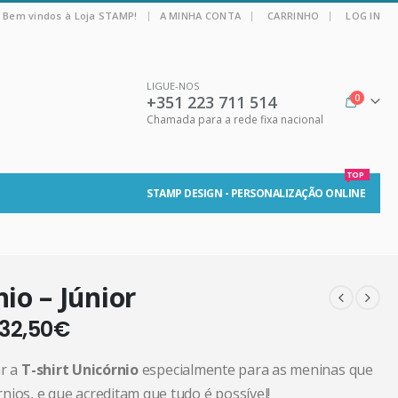
|
Bem vindos à Loja STAMP!
A MINHA CONTA
CARRINHO
LOG IN
LIGUE-NOS
+351 223 711 514
0
Chamada para a rede fixa nacional
TOP
STAMP DESIGN - PERSONALIZAÇÃO ONLINE
io – Júnior
32,50
€
ar a
T-shirt Unicórnio
especialmente para as meninas que
nios, e que acreditam que tudo é possível!