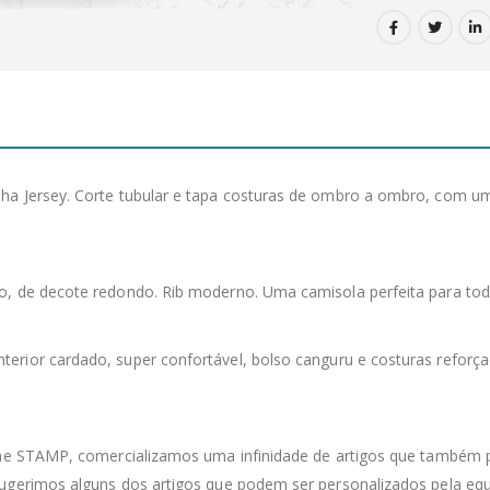
a Jersey. Corte tubular e tapa costuras de ombro a ombro, com um 
do, de decote redondo. Rib moderno. Uma camisola perfeita para t
interior cardado, super confortável, bolso canguru e costuras refor
line STAMP, comercializamos uma infinidade de artigos que também 
sugerimos alguns dos artigos que podem ser personalizados pela equ