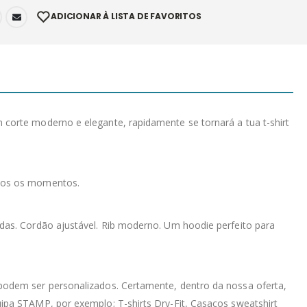
ADICIONAR À LISTA DE FAVORITOS
corte moderno e elegante, rapidamente se tornará a tua t-shirt
odos os momentos.
çadas. Cordão ajustável. Rib moderno. Um hoodie perfeito para
podem ser personalizados. Certamente, dentro da nossa oferta,
ipa STAMP, por exemplo; T-shirts Dry-Fit, Casacos sweatshirt